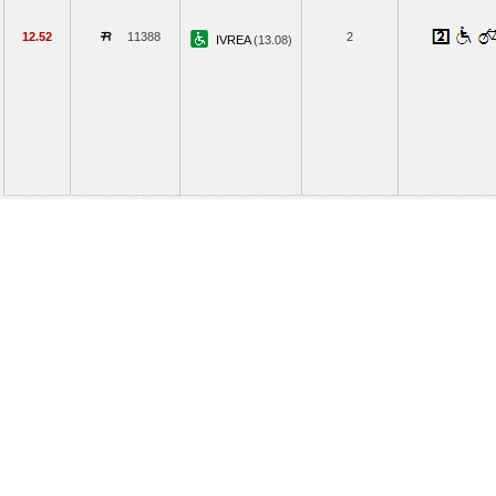
12.52
11388
2
IVREA
(13.08)