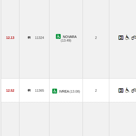
NOVARA
12.13
11324
2
(13.49)
12.52
11365
2
IVREA
(13.08)