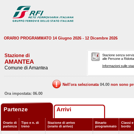
ORARIO PROGRAMMATO 14 Giugno 2026 - 12 Dicembre 2026
Stazione di
Stazione senza serviz
alle Persone a Ridotta 
AMANTEA
Informazioni sulle staz
Comune di Amantea
Nell'ora selezionata
04.00
non sono prev
Ora impostata: 06.00
Partenze
Arrivi
Orario di
Tipo e n. di
Stazione di arrivo
Binario
Classi e
partenza
treno
(orario di arrivo)
programmato
bordo