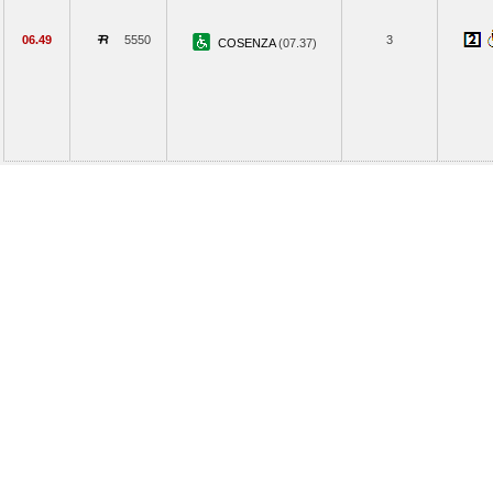
06.49
5550
3
COSENZA
(07.37)