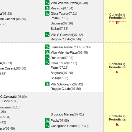
Vibo Valentia-Pizzo
(06.48)
Rosarno
(07.04)
a
(05.23)
Gioia Tauro
(07.11)
Controlla la
Periodicità
Palmi
(07.18)
one Cosent.
(05.30)
Bagnara
(07.26)
5.55)
Scilla
(07.33)
Villa S.Giovanni
(07.42)
Reggio C.Lido
(07.56)
Lamezia Terme C.Le
(06.30)
Vibo Valentia-Pizzo
(06.48)
Rosarno
(07.04)
a
(05.23)
Gioia Tauro
(07.11)
Controlla la
Periodicità
Palmi
(07.18)
one Cosent.
(05.30)
Bagnara
(07.26)
5.55)
Scilla
(07.33)
Villa S.Giovanni
(07.42)
Reggio C.Lido
(07.56)
C.Centrale
(05.00)
C.Lido
(05.05)
Giovanni
(05.18)
.26)
S.Lucido Marina
(07.01)
Controlla la
a
(05.34)
Periodicità
Paola
(07.08)
5.42)
Castiglione Cosent.
(07.30)
auro
(05.49)