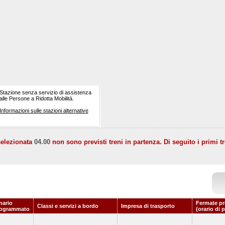
Stazione senza servizio di assistenza
alle Persone a Ridotta Mobilità.
Informazioni sulle stazioni alternative
selezionata
04.00
non sono previsti treni in partenza. Di seguito i primi tr
nario
Fermate pr
Classi e servizi a bordo
Impresa di trasporto
rogrammato
(orario di 