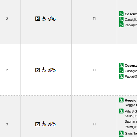
Cosenz
2
TI
Castigli
Paola
(0
Cosenz
2
TI
Castigli
Paola
(0
Reggio 
Reggio 
Villa S.
Scilla
(05
Bagnar
3
TI
Palmi
(0
Gioia T