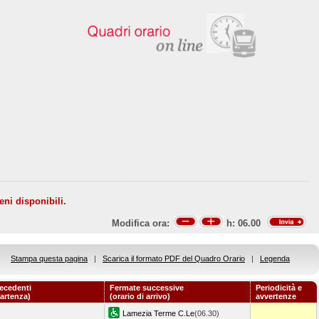
eni disponibili.
Modifica ora:
h:
06.00
Stampa questa pagina
|
Scarica il formato PDF del Quadro Orario
|
Legenda
ecedenti
Fermate successive
Periodicità e
partenza)
(orario di arrivo)
avvertenze
Lamezia Terme C.Le
(06.30)