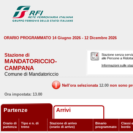
ORARIO PROGRAMMATO 14 Giugno 2026 - 12 Dicembre 2026
Stazione di
Stazione senza serviz
alle Persone a Ridotta 
MANDATORICCIO-
Informazioni sulle staz
CAMPANA
Comune di Mandatoriccio
Nell'ora selezionata
12.00
non sono prev
Ora impostata: 13.00
Partenze
Arrivi
Orario di
Tipo e n. di
Stazione di arrivo
Binario
Classi e
partenza
treno
(orario di arrivo)
programmato
bordo