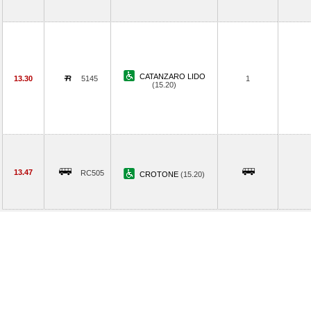
CATANZARO LIDO
13.30
5145
1
(15.20)
13.47
RC505
CROTONE
(15.20)