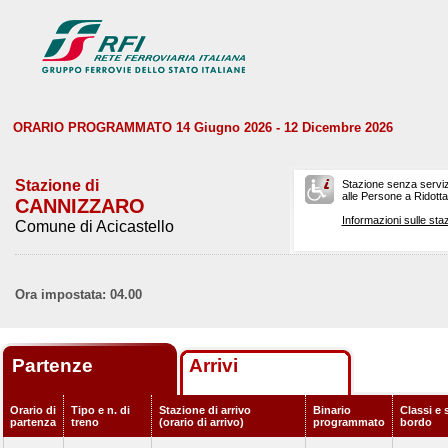
ORARIO PROGRAMMATO 14 Giugno 2026 - 12 Dicembre 2026
Stazione di
Stazione senza serviz
alle Persone a Ridotta 
CANNIZZARO
Informazioni sulle staz
Comune di Acicastello
Ora impostata: 04.00
Partenze
Arrivi
Orario di
Tipo e n. di
Stazione di arrivo
Binario
Classi e 
partenza
treno
(orario di arrivo)
programmato
bordo