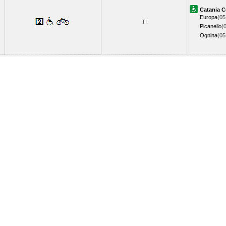
Catania C
Europa
(05
TI
Picanello
(
Ognina
(0