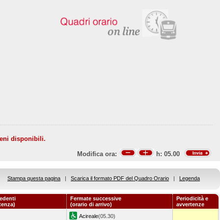
eni disponibili.
Modifica ora:
h:
05.00
Stampa questa pagina
|
Scarica il formato PDF del Quadro Orario
|
Legenda
edenti
Fermate successive
Periodicità e
rtenza)
(orario di arrivo)
avvertenze
Acireale
(05.30)