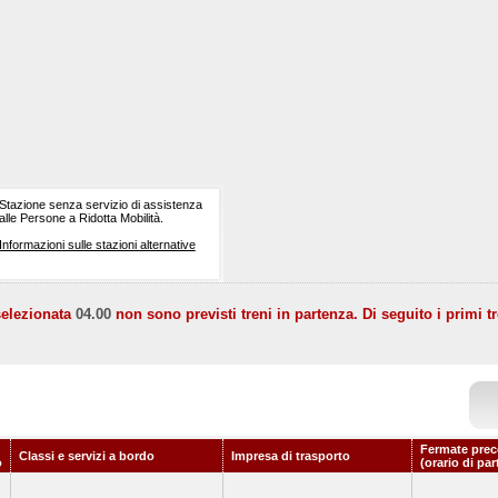
Stazione senza servizio di assistenza
alle Persone a Ridotta Mobilità.
Informazioni sulle stazioni alternative
selezionata
04.00
non sono previsti treni in partenza. Di seguito i primi tr
Fermate prec
Classi e servizi a bordo
Impresa di trasporto
o
(orario di pa