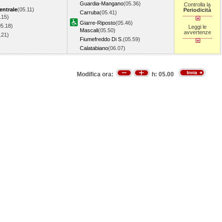
Guardia-Mangano
(05.36)
Controlla la
entrale
(05.11)
Periodicità
Carruba
(05.41)
.15)
Giarre-Riposto
(05.46)
05.18)
Leggi le
Mascali
(05.50)
avvertenze
5.21)
Fiumefreddo Di S.
(05.59)
Calatabiano
(06.07)
Modifica ora:
h:
05.00