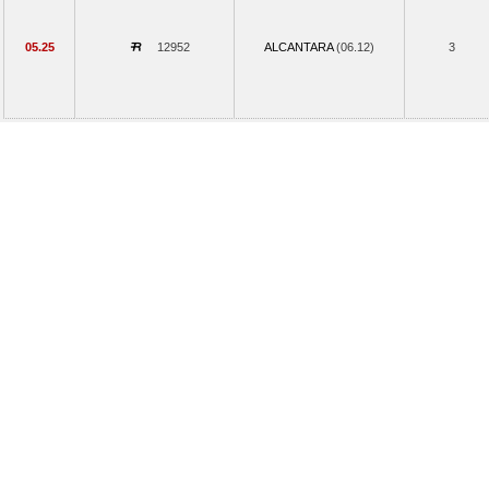
05.25
12952
ALCANTARA
(06.12)
3