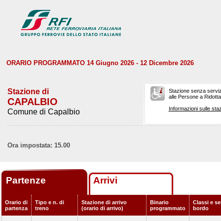
ORARIO PROGRAMMATO 14 Giugno 2026 - 12 Dicembre 2026
Stazione di
Stazione senza serviz
alle Persone a Ridotta 
CAPALBIO
Informazioni sulle staz
Comune di Capalbio
Ora impostata: 15.00
Partenze
Arrivi
Orario di
Tipo e n. di
Stazione di arrivo
Binario
Classi e se
partenza
treno
(orario di arrivo)
programmato
bordo