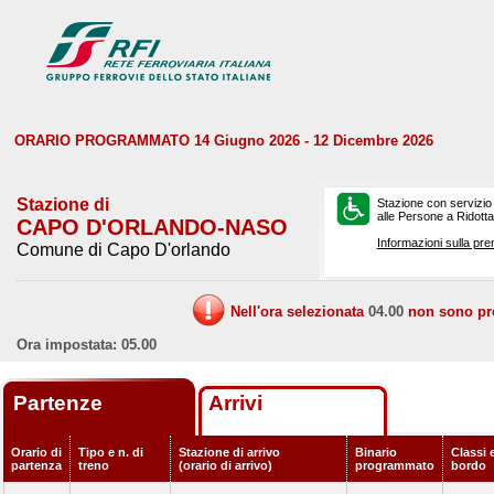
ORARIO PROGRAMMATO 14 Giugno 2026 - 12 Dicembre 2026
Stazione di
Stazione con servizio
alle Persone a Ridotta 
CAPO D'ORLANDO-NASO
Informazioni sulla pre
Comune di Capo D'orlando
Nell'ora selezionata
04.00
non sono prev
Ora impostata: 05.00
Partenze
Arrivi
Orario di
Tipo e n. di
Stazione di arrivo
Binario
Classi e
partenza
treno
(orario di arrivo)
programmato
bordo