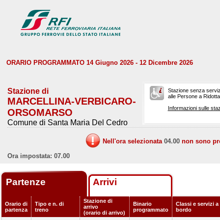
ORARIO PROGRAMMATO 14 Giugno 2026 - 12 Dicembre 2026
Stazione di
Stazione senza serviz
alle Persone a Ridotta 
MARCELLINA-VERBICARO-
Informazioni sulle staz
ORSOMARSO
Comune di Santa Maria Del Cedro
Nell'ora selezionata
04.00
non sono prev
Ora impostata: 07.00
Partenze
Arrivi
Stazione di
Orario di
Tipo e n. di
Binario
Classi e servizi a
arrivo
partenza
treno
programmato
bordo
(orario di arrivo)