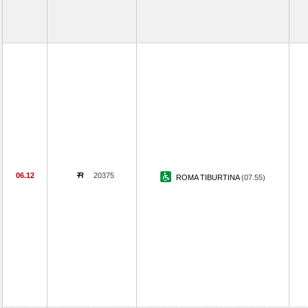
06.12
20375
ROMA TIBURTINA
(07.55)