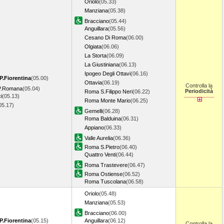
Oriolo
(05.33)
Manziana
(05.38)
Bracciano
(05.44)
Anguillara
(05.56)
Cesano Di Roma
(06.00)
Olgiata
(06.06)
La Storta
(06.09)
La Giustiniana
(06.13)
Ipogeo Degli Ottavi
(06.16)
P.Fiorentina
(05.00)
Ottavia
(06.19)
Controlla la
 P.Romana
(05.04)
Periodicità
Roma S.Filippo Neri
(06.22)
i
(05.13)
Roma Monte Mario
(06.25)
05.17)
Gemelli
(06.28)
Roma Balduina
(06.31)
Appiano
(06.33)
Valle Aurelia
(06.36)
Roma S.Pietro
(06.40)
Quattro Venti
(06.44)
Roma Trastevere
(06.47)
Roma Ostiense
(06.52)
Roma Tuscolana
(06.58)
Oriolo
(05.48)
Manziana
(05.53)
Bracciano
(06.00)
P.Fiorentina
(05.15)
Anguillara
(06.12)
Controlla la