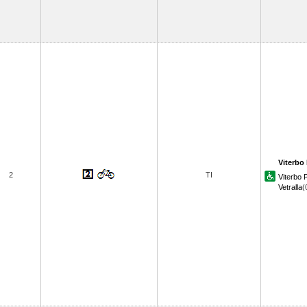
Viterbo 
2
TI
Viterbo
Vetralla
(