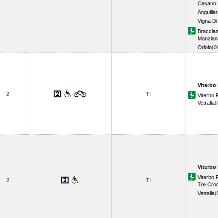
Cesano 
Anguilla
Vigna Di 
Braccia
Manzian
Oriolo
(0
Viterbo 
2
TI
Viterbo
Vetralla
(
Viterbo 
Viterbo
2
TI
Tre Croc
Vetralla
(