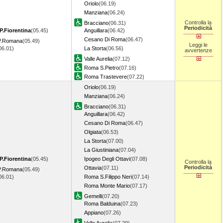
Oriolo
(06.19)
Manziana
(06.24)
Controlla la
Bracciano
(06.31)
Periodicità
P.Fiorentina
(05.45)
Anguillara
(06.42)
Cesano Di Roma
(06.47)
 P.Romana
(05.49)
Leggi le
06.01)
La Storta
(06.56)
avvertenze
Valle Aurelia
(07.12)
Roma S.Pietro
(07.16)
Roma Trastevere
(07.22)
Oriolo
(06.19)
Manziana
(06.24)
Bracciano
(06.31)
Anguillara
(06.42)
Cesano Di Roma
(06.47)
Olgiata
(06.53)
La Storta
(07.00)
La Giustiniana
(07.04)
P.Fiorentina
(05.45)
Ipogeo Degli Ottavi
(07.08)
Controlla la
Periodicità
Ottavia
(07.11)
 P.Romana
(05.49)
06.01)
Roma S.Filippo Neri
(07.14)
Roma Monte Mario
(07.17)
Gemelli
(07.20)
Roma Balduina
(07.23)
Appiano
(07.26)