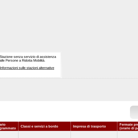
Stazione senza servizio di assistenza
alle Persone a Ridotta Mobilità.
Informazioni sulle stazioni alternative
ario
Fermate pr
Classi e servizi a bordo
Impresa di trasporto
grammato
(orario di 