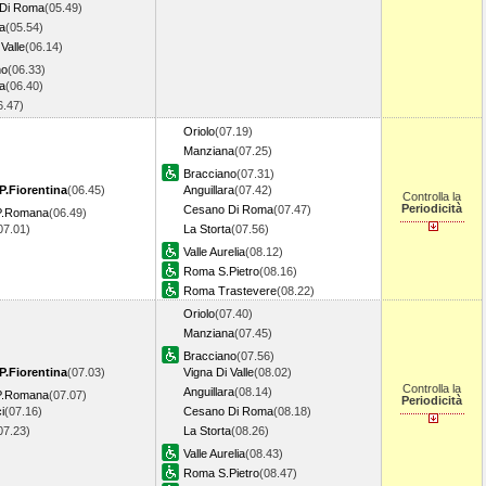
Di Roma
(05.49)
ra
(05.54)
Valle
(06.14)
no
(06.33)
a
(06.40)
6.47)
Oriolo
(07.19)
Manziana
(07.25)
Bracciano
(07.31)
P.Fiorentina
(06.45)
Anguillara
(07.42)
Controlla la
Periodicità
Cesano Di Roma
(07.47)
 P.Romana
(06.49)
07.01)
La Storta
(07.56)
Valle Aurelia
(08.12)
Roma S.Pietro
(08.16)
Roma Trastevere
(08.22)
Oriolo
(07.40)
Manziana
(07.45)
Bracciano
(07.56)
P.Fiorentina
(07.03)
Vigna Di Valle
(08.02)
Controlla la
Anguillara
(08.14)
 P.Romana
(07.07)
Periodicità
i
(07.16)
Cesano Di Roma
(08.18)
07.23)
La Storta
(08.26)
Valle Aurelia
(08.43)
Roma S.Pietro
(08.47)