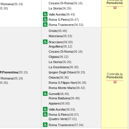
Periodicità
Cesano Di Roma
(06.16)
 P.Romana
(05.19)
05.30)
La Storta
(06.26)
Valle Aurelia
(06.43)
Roma S.Pietro
(06.47)
Roma Trastevere
(06.53)
Oriolo
(05.48)
Manziana
(05.53)
Bracciano
(06.00)
Anguillara
(06.12)
Cesano Di Roma
(06.16)
Olgiata
(06.22)
La Storta
(06.26)
La Giustiniana
(06.30)
P.Fiorentina
(05.15)
Ipogeo Degli Ottavi
(06.33)
Controlla la
Periodicità
Ottavia
(06.36)
 P.Romana
(05.19)
05.30)
Roma S.Filippo Neri
(06.39)
Roma Monte Mario
(06.42)
Gemelli
(06.45)
Roma Balduina
(06.48)
Appiano
(06.50)
Valle Aurelia
(06.53)
Roma S.Pietro
(06.57)
Quattro Venti
(07.01)
Roma Trastevere
(07.04)