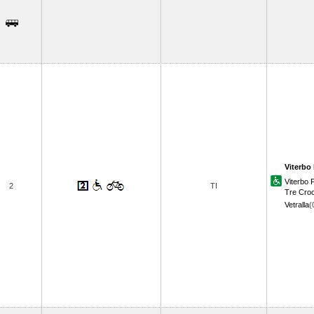
Viterbo 
Viterbo
2
TI
Tre Croc
Vetralla
(