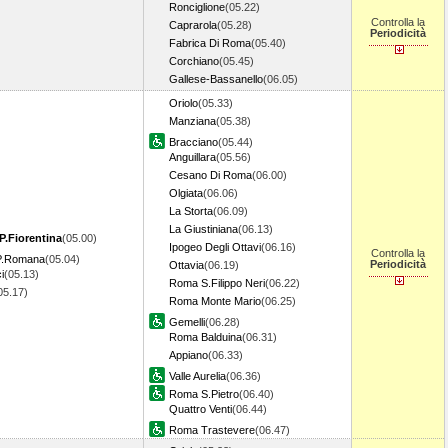
Ronciglione
(05.22)
Controlla la
Caprarola
(05.28)
Periodicità
Fabrica Di Roma
(05.40)
Corchiano
(05.45)
Gallese-Bassanello
(06.05)
Oriolo
(05.33)
Manziana
(05.38)
Bracciano
(05.44)
Anguillara
(05.56)
Cesano Di Roma
(06.00)
Olgiata
(06.06)
La Storta
(06.09)
La Giustiniana
(06.13)
P.Fiorentina
(05.00)
Ipogeo Degli Ottavi
(06.16)
Controlla la
 P.Romana
(05.04)
Periodicità
Ottavia
(06.19)
i
(05.13)
Roma S.Filippo Neri
(06.22)
05.17)
Roma Monte Mario
(06.25)
Gemelli
(06.28)
Roma Balduina
(06.31)
Appiano
(06.33)
Valle Aurelia
(06.36)
Roma S.Pietro
(06.40)
Quattro Venti
(06.44)
Roma Trastevere
(06.47)