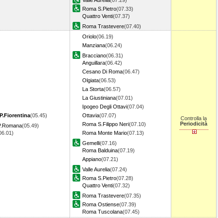
Valle Aurelia
(07.29)
Roma S.Pietro
(07.33)
Quattro Venti
(07.37)
Roma Trastevere
(07.40)
Oriolo
(06.19)
Manziana
(06.24)
Bracciano
(06.31)
Anguillara
(06.42)
Cesano Di Roma
(06.47)
Olgiata
(06.53)
La Storta
(06.57)
La Giustiniana
(07.01)
Ipogeo Degli Ottavi
(07.04)
P.Fiorentina
(05.45)
Ottavia
(07.07)
Controlla la
Periodicità
Roma S.Filippo Neri
(07.10)
 P.Romana
(05.49)
06.01)
Roma Monte Mario
(07.13)
Gemelli
(07.16)
Roma Balduina
(07.19)
Appiano
(07.21)
Valle Aurelia
(07.24)
Roma S.Pietro
(07.28)
Quattro Venti
(07.32)
Roma Trastevere
(07.35)
Roma Ostiense
(07.39)
Roma Tuscolana
(07.45)