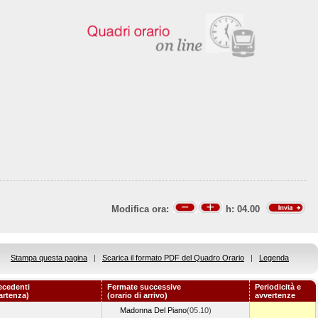
Modifica ora:
h:
04.00
Stampa questa pagina
|
Scarica il formato PDF del Quadro Orario
|
Legenda
ecedenti
Fermate successive
Periodicità e
partenza)
(orario di arrivo)
avvertenze
Madonna Del Piano
(05.10)