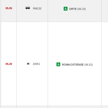
05.05
RM132
ORTE
(06.15)
05.26
20051
ROMA OSTIENSE
(06.52)