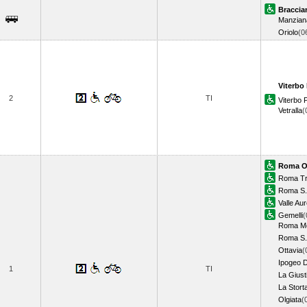
Braccia
Manzian
Oriolo
(0
Viterbo 
2
TI
Viterbo
Vetralla
(
Roma O
Roma Tr
Roma S.
Valle Aur
Gemelli
(
Roma Mo
Roma S.F
Ottavia
(
Ipogeo D
1
TI
La Giust
La Stort
Olgiata
(