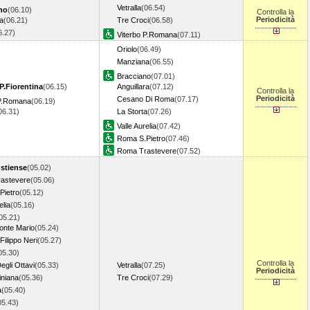
Vetralla
(06.54)
no
(06.10)
Controlla la
Periodicità
a
(06.21)
Tre Croci
(06.58)
6.27)
Viterbo P.Romana
(07.11)
Oriolo
(06.49)
Manziana
(06.55)
Bracciano
(07.01)
P.Fiorentina
(06.15)
Anguillara
(07.12)
Controlla la
Periodicità
Cesano Di Roma
(07.17)
 P.Romana
(06.19)
06.31)
La Storta
(07.26)
Valle Aurelia
(07.42)
Roma S.Pietro
(07.46)
Roma Trastevere
(07.52)
stiense
(05.02)
astevere
(05.06)
Pietro
(05.12)
elia
(05.16)
05.21)
nte Mario
(05.24)
ilippo Neri
(05.27)
05.30)
Controlla la
egli Ottavi
(05.33)
Vetralla
(07.25)
Periodicità
iniana
(05.36)
Tre Croci
(07.29)
a
(05.40)
05.43)