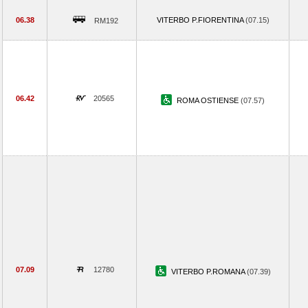
06.38
VITERBO P.FIORENTINA
(07.15)
RM192
06.42
20565
ROMA OSTIENSE
(07.57)
07.09
12780
VITERBO P.ROMANA
(07.39)