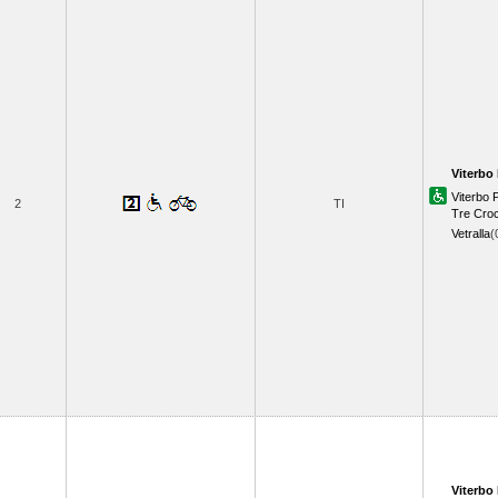
Viterbo 
Viterbo
2
TI
Tre Croc
Vetralla
(
Viterbo 