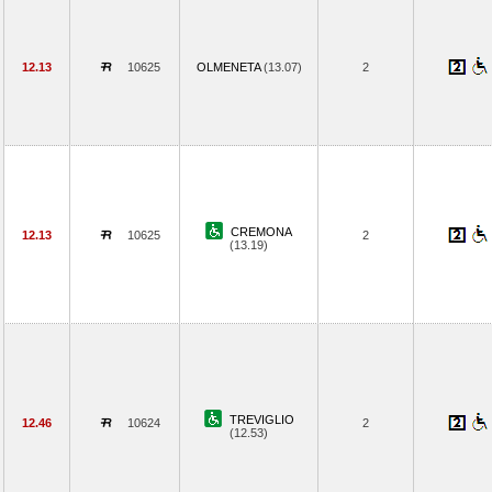
12.13
10625
OLMENETA
(13.07)
2
CREMONA
12.13
10625
2
(13.19)
TREVIGLIO
12.46
10624
2
(12.53)