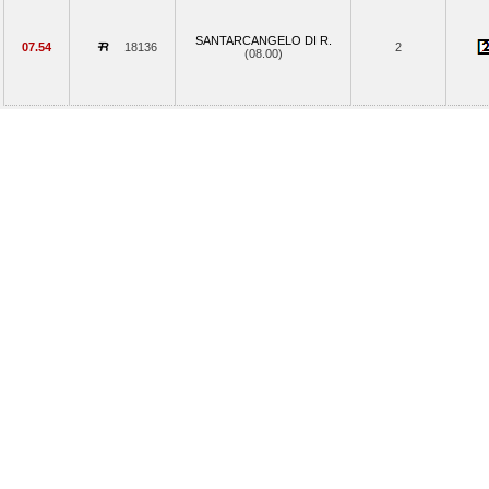
SANTARCANGELO DI R.
07.54
18136
2
(08.00)