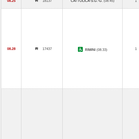
08.25
18137
CATTOLICA-S.G.-G.
(08.45)
1
08.28
17437
1
RIMINI
(08.33)