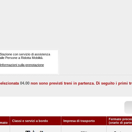
Stazione con servizio di assistenza
alle Persone a Ridotta Mobilità.
Informazioni sulla prenotazione
selezionata
04.00
non sono previsti treni in partenza. Di seguito i primi tr
Fermate prece
Classi e servizi a bordo
Impresa di trasporto
mato
(orario di part