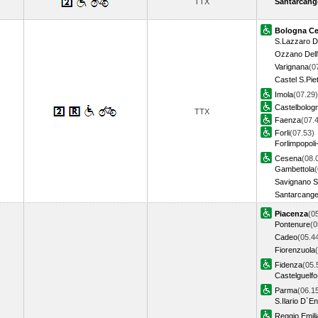
TTX
Santarcange
Bologna Ce
S.Lazzaro Di
Ozzano Dell'
Varignana
(0
Castel S.Piet
Imola
(07.29)
Castelbolog
TTX
Faenza
(07.
Forli
(07.53)
Forlimpopoli
Cesena
(08.
Gambettola
(
Savignano S
Santarcange
Piacenza
(0
Pontenure
(0
Cadeo
(05.4
Fiorenzuola
Fidenza
(05.
Castelguelfo
Parma
(06.1
S.Ilario D`E
Reggio Emili