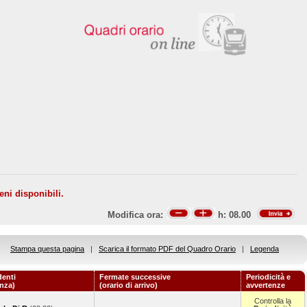
eni disponibili.
Modifica ora:
h:
08.00
Stampa questa pagina
|
Scarica il formato PDF del Quadro Orario
|
Legenda
denti
Fermate successive
Periodicità e
enza)
(orario di arrivo)
avvertenze
Controlla la