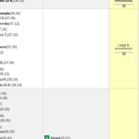
lo Di R.
(08.20)
Periodicità
ntrale
(06.59)
 S.
(07.06)
emilia
(07.12)
7.16)
ro T.
(07.22)
Leggi le
nese
(07.35)
avvertenze
42)
-B.
(07.59)
08)
08.13)
ul R.
(08.19)
lo Di R.
(08.24)
5.30)
5.38)
4)
(05.50)
58)
(06.05)
5)
nza
(06.29)
a
(06.42)
Rimini
(09.01)