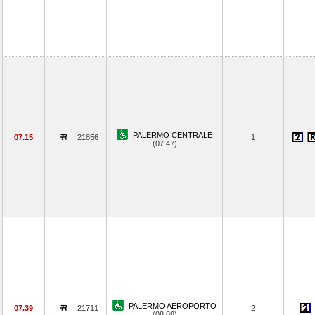
PALERMO CENTRALE
07.15
21856
1
(07.47)
PALERMO AEROPORTO
07.39
21711
2
(08.08)