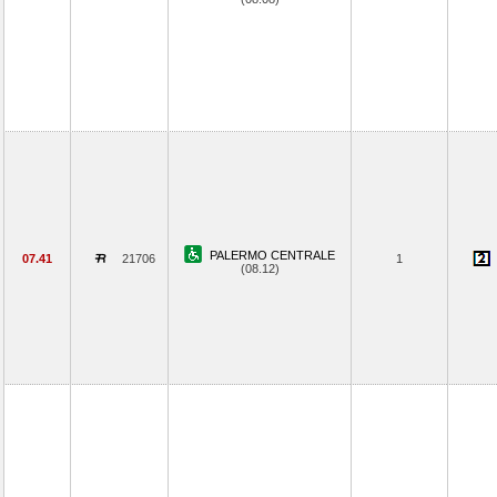
PALERMO CENTRALE
07.41
21706
1
(08.12)