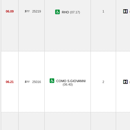
06.09
25219
1
RHO
(07.17)
COMO S.GIOVANNI
06.21
25016
2
(06.40)