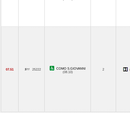
COMO S.GIOVANNI
07.51
25222
2
(08.10)