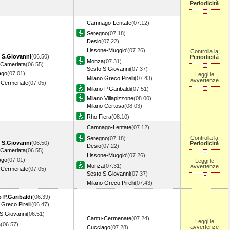
Periodicità
Camnago-Lentate
(07.12)
Seregno
(07.18)
Desio
(07.22)
Lissone-Muggio'
(07.26)
Controlla la
S.Giovanni
(06.50)
Periodicità
Monza
(07.31)
Camerlata
(06.55)
Sesto S.Giovanni
(07.37)
ago
(07.01)
Leggi le
Milano Greco Pirelli
(07.43)
avvertenze
-Cermenate
(07.05)
Milano P.Garibaldi
(07.51)
Milano Villapizzone
(08.00)
Milano Certosa
(08.03)
Rho Fiera
(08.10)
Camnago-Lentate
(07.12)
Controlla la
Seregno
(07.18)
S.Giovanni
(06.50)
Periodicità
Desio
(07.22)
Camerlata
(06.55)
Lissone-Muggio'
(07.26)
ago
(07.01)
Leggi le
Monza
(07.31)
avvertenze
-Cermenate
(07.05)
Sesto S.Giovanni
(07.37)
Milano Greco Pirelli
(07.43)
 P.Garibaldi
(06.39)
 Greco Pirelli
(06.47)
S.Giovanni
(06.51)
Cantu-Cermenate
(07.24)
Leggi le
a
(06.57)
avvertenze
Cucciago
(07.28)