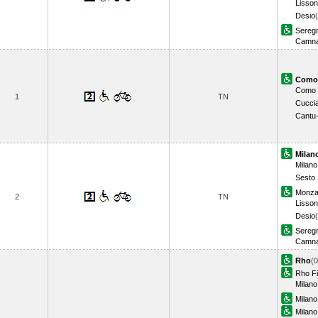
Lisson
Desio
Sereg
Camna
Como 
Como 
1
TN
Cucci
Cantu
Milano
Milano
Sesto 
Monz
2
TN
Lisson
Desio
Sereg
Camna
Rho
(0
Rho Fi
Milano
Milano
Milano