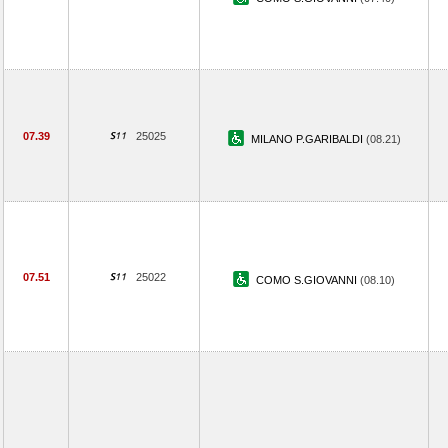
07.39
25025
MILANO P.GARIBALDI
(08.21)
07.51
25022
COMO S.GIOVANNI
(08.10)