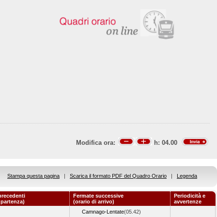
Modifica ora:
h:
04.00
Stampa questa pagina
|
Scarica il formato PDF del Quadro Orario
|
Legenda
precedenti
Fermate successive
Periodicità e
i partenza)
(orario di arrivo)
avvertenze
Camnago-Lentate
(05.42)