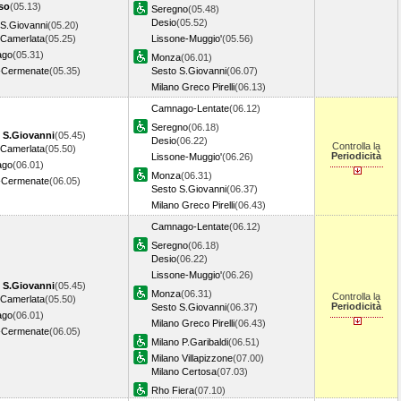
so
(05.13)
Seregno
(05.48)
Desio
(05.52)
S.Giovanni
(05.20)
Camerlata
(05.25)
Lissone-Muggio'
(05.56)
ago
(05.31)
Monza
(06.01)
-Cermenate
(05.35)
Sesto S.Giovanni
(06.07)
Milano Greco Pirelli
(06.13)
Camnago-Lentate
(06.12)
Seregno
(06.18)
S.Giovanni
(05.45)
Desio
(06.22)
Controlla la
Camerlata
(05.50)
Periodicità
Lissone-Muggio'
(06.26)
ago
(06.01)
Monza
(06.31)
-Cermenate
(06.05)
Sesto S.Giovanni
(06.37)
Milano Greco Pirelli
(06.43)
Camnago-Lentate
(06.12)
Seregno
(06.18)
Desio
(06.22)
Lissone-Muggio'
(06.26)
S.Giovanni
(05.45)
Monza
(06.31)
Controlla la
Camerlata
(05.50)
Periodicità
Sesto S.Giovanni
(06.37)
ago
(06.01)
Milano Greco Pirelli
(06.43)
-Cermenate
(06.05)
Milano P.Garibaldi
(06.51)
Milano Villapizzone
(07.00)
Milano Certosa
(07.03)
Rho Fiera
(07.10)