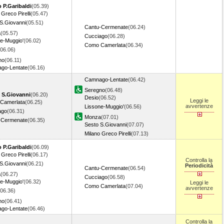
 P.Garibaldi
(05.39)
 Greco Pirelli
(05.47)
S.Giovanni
(05.51)
Cantu-Cermenate
(06.24)
a
(05.57)
Cucciago
(06.28)
e-Muggio'
(06.02)
Como Camerlata
(06.34)
(06.06)
no
(06.11)
go-Lentate
(06.16)
Camnago-Lentate
(06.42)
Seregno
(06.48)
S.Giovanni
(06.20)
Desio
(06.52)
Leggi le
Camerlata
(06.25)
avvertenze
Lissone-Muggio'
(06.56)
ago
(06.31)
Monza
(07.01)
-Cermenate
(06.35)
Sesto S.Giovanni
(07.07)
Milano Greco Pirelli
(07.13)
 P.Garibaldi
(06.09)
 Greco Pirelli
(06.17)
Controlla la
S.Giovanni
(06.21)
Periodicità
Cantu-Cermenate
(06.54)
a
(06.27)
Cucciago
(06.58)
e-Muggio'
(06.32)
Leggi le
Como Camerlata
(07.04)
avvertenze
(06.36)
no
(06.41)
go-Lentate
(06.46)
Controlla la