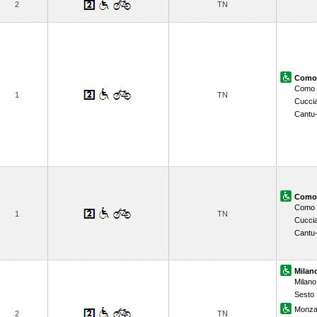
2
TN
Como 
Como 
1
TN
Cucci
Cantu
Como 
Como 
1
TN
Cucci
Cantu
Milano
Milano
Sesto 
Monz
2
TN