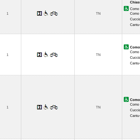
Chias
Como 
1
TN
Como 
Cucci
Cantu
Como 
Como 
1
TN
Cucci
Cantu
Como 
Como 
1
TN
Cucci
Cantu