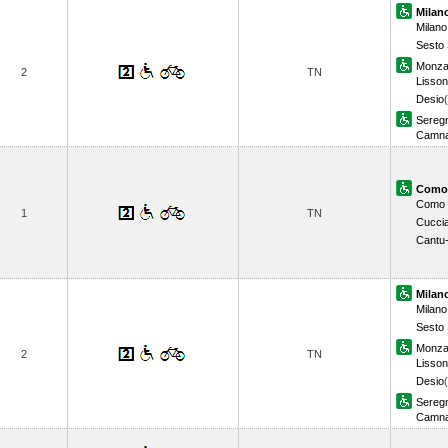
Milano
Milano
Sesto 
Monz
2
TN
Lisson
Desio
Sereg
Camna
Como 
Como 
1
TN
Cucci
Cantu
Milano
Milano
Sesto 
Monz
2
TN
Lisson
Desio
Sereg
Camna