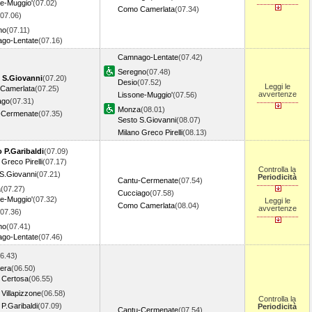
e-Muggio'
(07.02)
Como Camerlata
(07.34)
(07.06)
no
(07.11)
go-Lentate
(07.16)
Camnago-Lentate
(07.42)
Seregno
(07.48)
S.Giovanni
(07.20)
Desio
(07.52)
Leggi le
Camerlata
(07.25)
avvertenze
Lissone-Muggio'
(07.56)
ago
(07.31)
Monza
(08.01)
-Cermenate
(07.35)
Sesto S.Giovanni
(08.07)
Milano Greco Pirelli
(08.13)
 P.Garibaldi
(07.09)
 Greco Pirelli
(07.17)
Controlla la
S.Giovanni
(07.21)
Periodicità
Cantu-Cermenate
(07.54)
a
(07.27)
Cucciago
(07.58)
e-Muggio'
(07.32)
Leggi le
Como Camerlata
(08.04)
avvertenze
(07.36)
no
(07.41)
go-Lentate
(07.46)
6.43)
era
(06.50)
 Certosa
(06.55)
 Villapizzone
(06.58)
Controlla la
 P.Garibaldi
(07.09)
Periodicità
Cantu-Cermenate
(07.54)