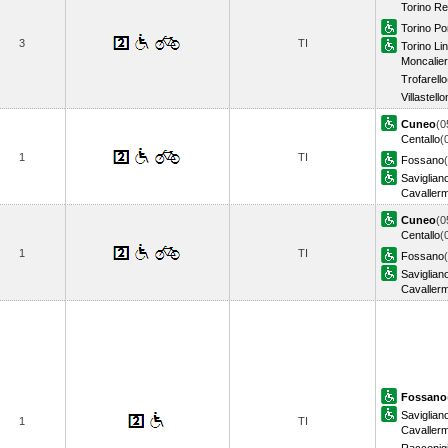
Torino R
Torino Po
3
TI
Torino Li
Moncalier
Trofarello
Villastell
Cuneo
(0
Centallo
(
1
TI
Fossano
Saviglian
Cavaller
Cuneo
(0
Centallo
(
1
TI
Fossano
Saviglian
Cavaller
Fossano
Saviglian
1
TI
Cavaller