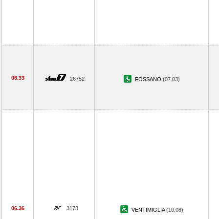
06.33
26752
FOSSANO
(07.03)
06.36
3173
VENTIMIGLIA
(10.08)