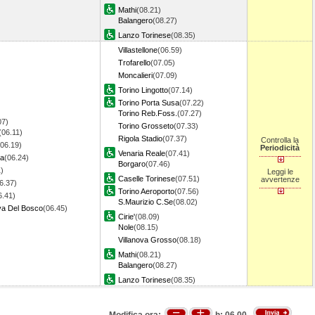
Mathi
(08.21)
Balangero
(08.27)
Lanzo Torinese
(08.35)
Villastellone
(06.59)
Trofarello
(07.05)
Moncalieri
(07.09)
Torino Lingotto
(07.14)
Torino Porta Susa
(07.22)
Torino Reb.Foss.
(07.27)
07)
Torino Grosseto
(07.33)
(06.11)
Rigola Stadio
(07.37)
Controlla la
(06.19)
Periodicità
Venaria Reale
(07.41)
ia
(06.24)
Borgaro
(07.46)
)
Leggi le
Caselle Torinese
(07.51)
avvertenze
6.37)
Torino Aeroporto
(07.56)
6.41)
S.Maurizio C.Se
(08.02)
a Del Bosco
(06.45)
Cirie'
(08.09)
Nole
(08.15)
Villanova Grosso
(08.18)
Mathi
(08.21)
Balangero
(08.27)
Lanzo Torinese
(08.35)