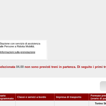
Stazione con servizio di assistenza
alle Persone a Ridotta Mobilità.
Informazioni sulla prenotazione
selezionata
04.00
non sono previsti treni in partenza. Di seguito i primi tr
nario
Fermate pre
Classi e servizi a bordo
Impresa di trasporto
ogrammato
(orario di p
Torino S