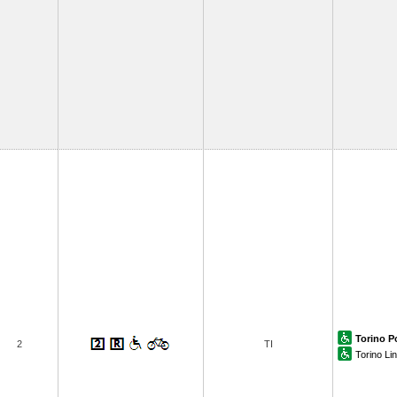
Torino P
2
TI
Torino Li