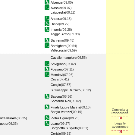
Albenga
(09.00)
Alassio
(09.07)
Laigueglia
(09.11)
Andora
(09.15)
Diano
(09.22)
Imperia
(09.28)
Taggia-Arma
(09.39)
Sanremo
(09.45)
Bordighera
(09.54)
Vallecrosia
(09.59)
Cavallermaggiore
(06.56)
Savigliano
(07.02)
Fossano
(07.11)
Mondovi
(07.26)
Ceva
(07.41)
Cengio
(07.57)
S.Giuseppe Di Cairo
(08.12)
Savona
(08.36)
Spotorno-Noli
(09.02)
Finale Ligure Marina
(09.10)
Controlla la
Borgio Verezzi
(09.19)
Periodicità
orta Nuova
(06.25)
Pietra Ligure
(09.23)
Leggi le
ngotto
(06.33)
Loano
(09.27)
avvertenze
Borghetto S.Spirito
(09.31)
Ceriale
(09.33)