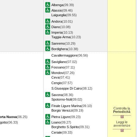
Albenga
(09.39)
Alassio
(09.46)
Laigueglia
(09.55)
Andora
(10.01)
Diano
(10.08)
Imperia
(10.13)
Taggia-Arma
(10.23)
Sanremo
(10.29)
Bordighera
(10.38)
Cavallermaggiore
(06.56)
Savigliano
(07.02)
Fossano
(07.11)
Mondovi
(07.26)
Ceva
(07.41)
Cengio
(07.57)
S.Giuseppe Di Cairo
(08.12)
Savona
(08.36)
Spotorno-Noli
(09.02)
Finale Ligure Marina
(09.10)
Controlla la
Borgio Verezzi
(09.19)
Periodicità
orta Nuova
(06.25)
Pietra Ligure
(09.23)
Leggi le
ngotto
(06.33)
Loano
(09.27)
avvertenze
Borghetto S.Spirito
(09.31)
Ceriale
(09.33)