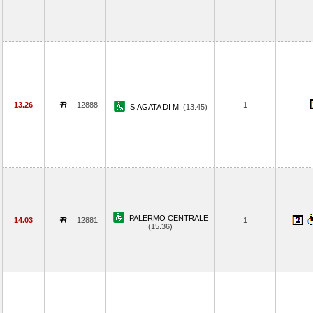
13.26
12888
1
S.AGATA DI M.
(13.45)
PALERMO CENTRALE
14.03
12881
1
(15.36)