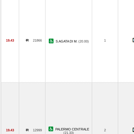
19.43
21866
1
S.AGATA DI M.
(20.00)
PALERMO CENTRALE
19.43
12999
2
(21.33)