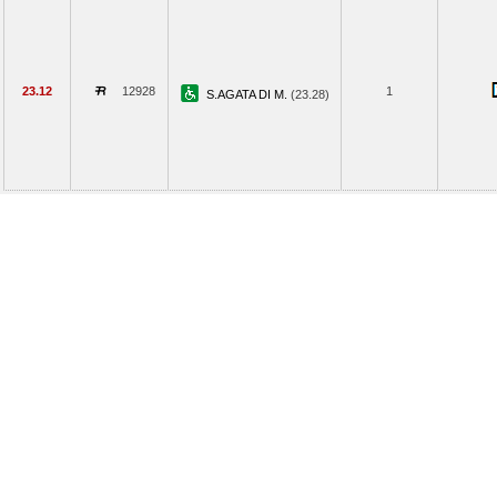
23.12
12928
1
S.AGATA DI M.
(23.28)