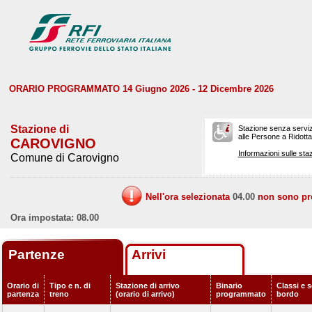
ORARIO PROGRAMMATO 14 Giugno 2026 - 12 Dicembre 2026
Stazione di
Stazione senza serviz
alle Persone a Ridotta 
CAROVIGNO
Informazioni sulle staz
Comune di Carovigno
Nell'ora selezionata
04.00
non sono prev
Ora impostata: 08.00
Partenze
Arrivi
Orario di
Tipo e n. di
Stazione di arrivo
Binario
Classi e s
partenza
treno
(orario di arrivo)
programmato
bordo