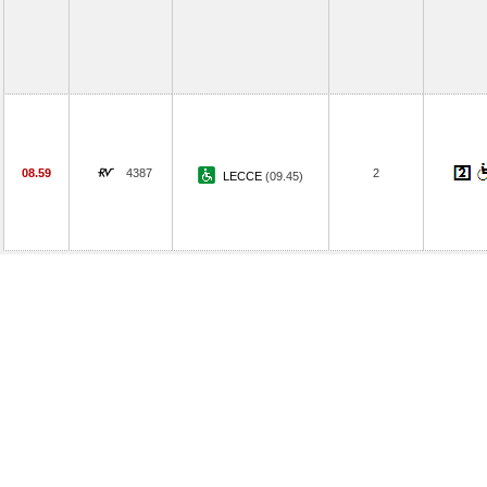
08.59
4387
2
LECCE
(09.45)