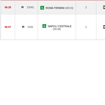
06.28
23341
2
ROMA TERMINI
(08.53)
NAPOLI CENTRALE
06.57
5181
2
(09.08)