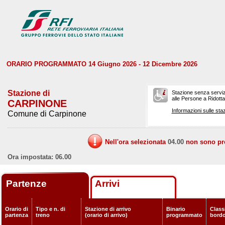
ORARIO PROGRAMMATO 14 Giugno 2026 - 12 Dicembre 2026
Stazione di
Stazione senza serviz
alle Persone a Ridotta 
CARPINONE
Informazioni sulle staz
Comune di Carpinone
Nell'ora selezionata
04.00
non sono prev
Ora impostata: 06.00
Partenze
Arrivi
Orario di
Tipo e n. di
Stazione di arrivo
Binario
Classi
partenza
treno
(orario di arrivo)
programmato
bord