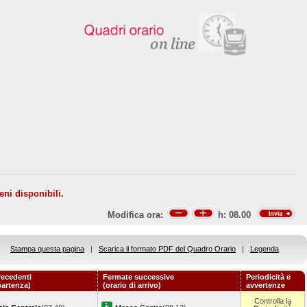
eni disponibili.
Modifica ora:
h:
08.00
Stampa questa pagina
|
Scarica il formato PDF del Quadro Orario
|
Legenda
recedenti
Fermate successive
Periodicità e
partenza)
(orario di arrivo)
avvertenze
Controlla la