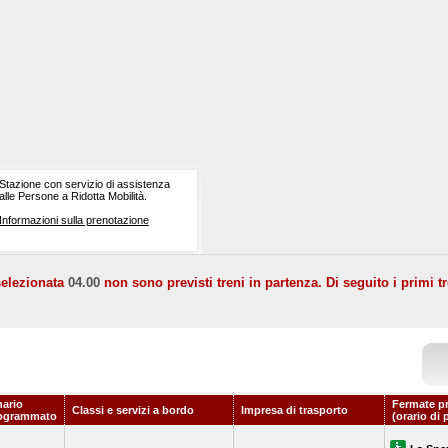
Stazione con servizio di assistenza
alle Persone a Ridotta Mobilità.
Informazioni sulla prenotazione
selezionata
04.00
non sono previsti treni in partenza. Di seguito i primi tr
nario
Fermate p
Classi e servizi a bordo
Impresa di trasporto
ogrammato
(orario di 