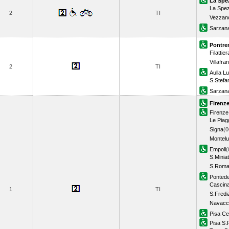
La Spe
La Spez
2
TI
Vezzano
Sarzan
Pontre
Filattier
Villafr
2
TI
Aulla L
S.Stefa
Sarzan
Firenze
Firenze 
Le Piag
Signa
(0
Montelu
Empoli
(
S.Minia
S.Roma
Pontede
Cascin
1
TI
S.Fredi
Navacc
Pisa Ce
Pisa S.