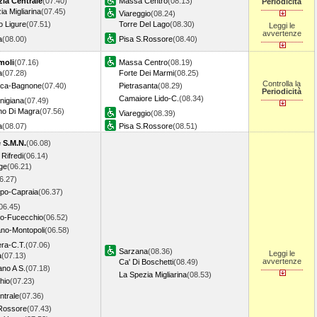
zia Centrale
(07.40)
Massa Centro
(08.13)
Periodicità
ia Migliarina
(07.45)
Viareggio
(08.24)
 Ligure
(07.51)
Torre Del Lago
(08.30)
Leggi le
avvertenze
a
(08.00)
Pisa S.Rossore
(08.40)
moli
(07.16)
Massa Centro
(08.19)
a
(07.28)
Forte Dei Marmi
(08.25)
Controlla la
anca-Bagnone
(07.40)
Pietrasanta
(08.29)
Periodicità
Camaiore Lido-C.
(08.34)
unigiana
(07.49)
no Di Magra
(07.56)
Viareggio
(08.39)
a
(08.07)
Pisa S.Rossore
(08.51)
 S.M.N.
(06.08)
Rifredi
(06.14)
ge
(06.21)
6.27)
po-Capraia
(06.37)
06.45)
to-Fucecchio
(06.52)
no-Montopoli
(06.58)
ra-C.T.
(07.06)
Sarzana
(08.36)
Leggi le
a
(07.13)
avvertenze
Ca' Di Boschetti
(08.49)
ano A S.
(07.18)
La Spezia Migliarina
(08.53)
hio
(07.23)
ntrale
(07.36)
Rossore
(07.43)