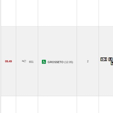
09.49
2
651
GROSSETO
(12.05)