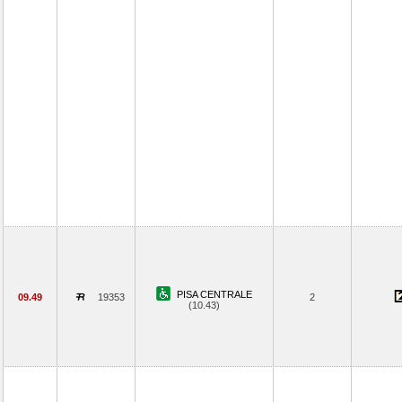
PISA CENTRALE
09.49
19353
2
(10.43)