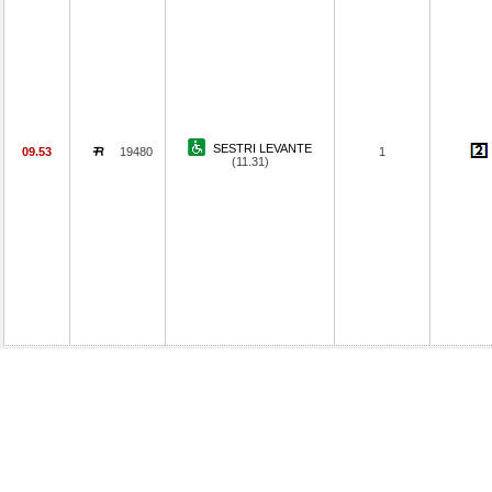
SESTRI LEVANTE
09.53
19480
1
(11.31)