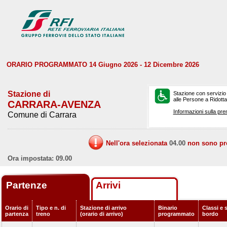
ORARIO PROGRAMMATO 14 Giugno 2026 - 12 Dicembre 2026
Stazione di
Stazione con servizio
alle Persone a Ridotta 
CARRARA-AVENZA
Informazioni sulla pre
Comune di Carrara
Nell'ora selezionata
04.00
non sono prev
Ora impostata: 09.00
Partenze
Arrivi
Orario di
Tipo e n. di
Stazione di arrivo
Binario
Classi e s
partenza
treno
(orario di arrivo)
programmato
bordo