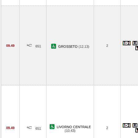
09.49
2
651
GROSSETO
(12.13)
LIVORNO CENTRALE
09.49
2
651
(10.43)