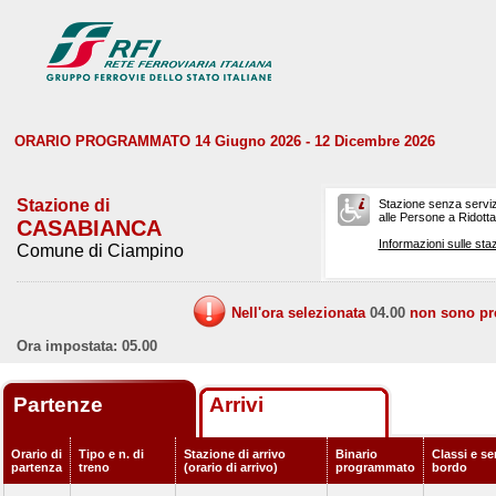
ORARIO PROGRAMMATO 14 Giugno 2026 - 12 Dicembre 2026
Stazione di
Stazione senza serviz
alle Persone a Ridotta 
CASABIANCA
Informazioni sulle staz
Comune di Ciampino
Nell'ora selezionata
04.00
non sono prev
Ora impostata: 05.00
Partenze
Arrivi
Orario di
Tipo e n. di
Stazione di arrivo
Binario
Classi e ser
partenza
treno
(orario di arrivo)
programmato
bordo