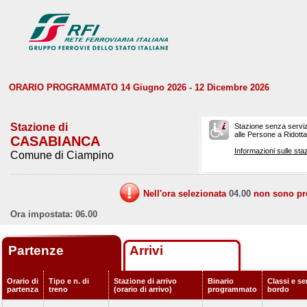
ORARIO PROGRAMMATO 14 Giugno 2026 - 12 Dicembre 2026
Stazione di
Stazione senza serviz
alle Persone a Ridotta 
CASABIANCA
Informazioni sulle staz
Comune di Ciampino
Nell'ora selezionata
04.00
non sono prev
Ora impostata: 06.00
Partenze
Arrivi
Orario di
Tipo e n. di
Stazione di arrivo
Binario
Classi e ser
partenza
treno
(orario di arrivo)
programmato
bordo