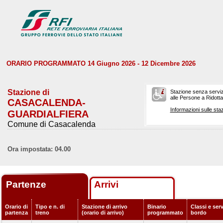
ORARIO PROGRAMMATO 14 Giugno 2026 - 12 Dicembre 2026
Stazione di
Stazione senza serviz
alle Persone a Ridotta 
CASACALENDA-
Informazioni sulle staz
GUARDIALFIERA
Comune di Casacalenda
Ora impostata: 04.00
Partenze
Arrivi
Orario di
Tipo e n. di
Stazione di arrivo
Binario
Classi e serv
partenza
treno
(orario di arrivo)
programmato
bordo