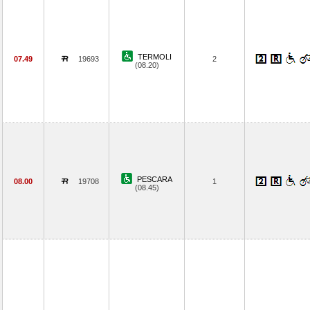
TERMOLI
07.49
19693
2
(08.20)
PESCARA
08.00
19708
1
(08.45)