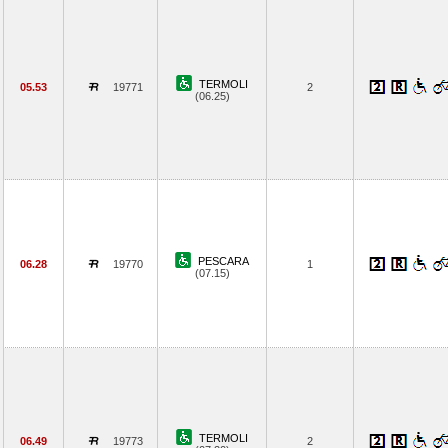
TERMOLI
05.53
19771
2
(06.25)
PESCARA
06.28
19770
1
(07.15)
TERMOLI
06.49
19773
2