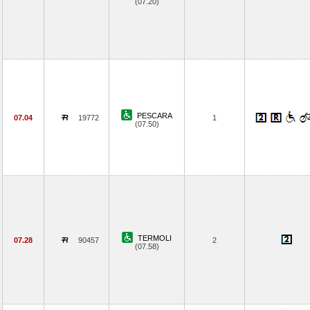
(07.20)
PESCARA
07.04
19772
1
(07.50)
TERMOLI
07.28
90457
2
(07.58)