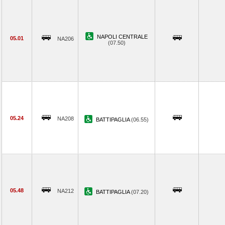
NAPOLI CENTRALE
05.01
NA206
(07.50)
05.24
NA208
BATTIPAGLIA
(06.55)
05.48
NA212
BATTIPAGLIA
(07.20)