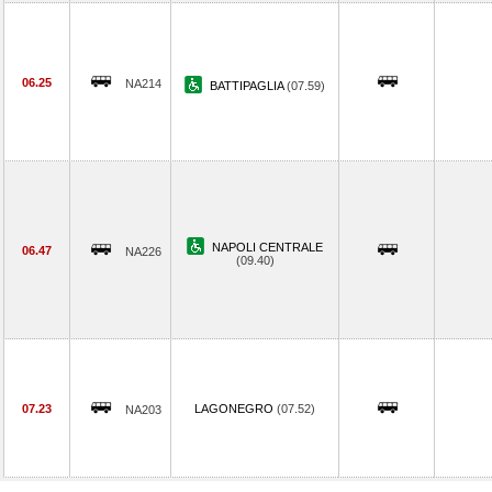
06.25
NA214
BATTIPAGLIA
(07.59)
NAPOLI CENTRALE
06.47
NA226
(09.40)
07.23
LAGONEGRO
(07.52)
NA203