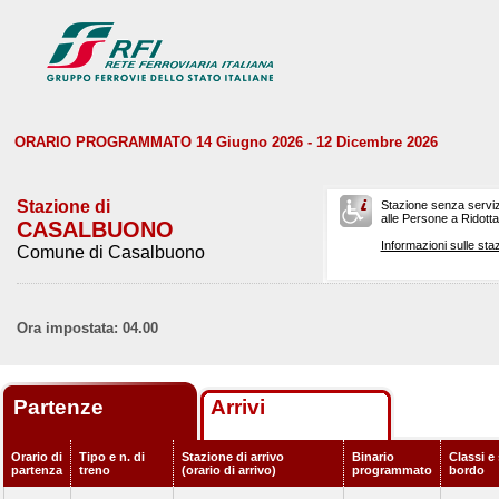
ORARIO PROGRAMMATO 14 Giugno 2026 - 12 Dicembre 2026
Stazione di
Stazione senza serviz
alle Persone a Ridotta 
CASALBUONO
Informazioni sulle staz
Comune di Casalbuono
Ora impostata: 04.00
Partenze
Arrivi
Orario di
Tipo e n. di
Stazione di arrivo
Binario
Classi e 
partenza
treno
(orario di arrivo)
programmato
bordo