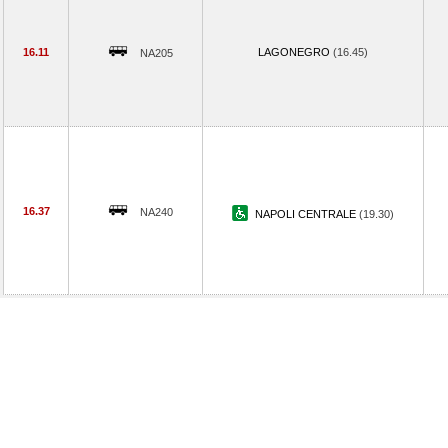
16.11
LAGONEGRO
(16.45)
NA205
16.37
NA240
NAPOLI CENTRALE
(19.30)