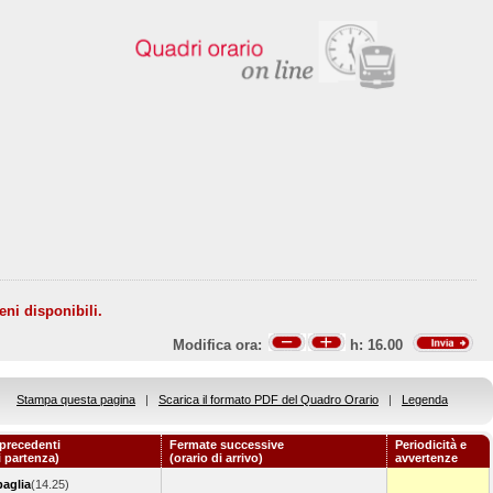
eni disponibili.
Modifica ora:
h:
16.00
Stampa questa pagina
|
Scarica il formato PDF del Quadro Orario
|
Legenda
precedenti
Fermate successive
Periodicità e
i partenza)
(orario di arrivo)
avvertenze
paglia
(14.25)