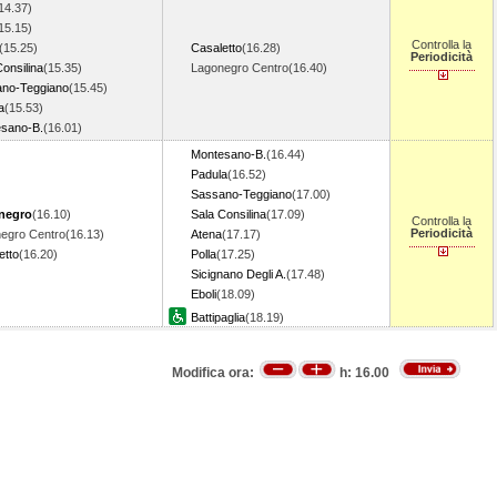
14.37)
15.15)
Controlla la
(15.25)
Casaletto
(16.28)
Periodicità
Consilina
(15.35)
Lagonegro Centro(16.40)
no-Teggiano
(15.45)
a
(15.53)
sano-B.
(16.01)
Montesano-B.
(16.44)
Padula
(16.52)
Sassano-Teggiano
(17.00)
negro
(16.10)
Sala Consilina
(17.09)
Controlla la
Periodicità
egro Centro(16.13)
Atena
(17.17)
etto
(16.20)
Polla
(17.25)
Sicignano Degli A.
(17.48)
Eboli
(18.09)
Battipaglia
(18.19)
Modifica ora:
h:
16.00