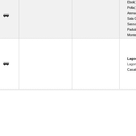
Eboli
(
Polla
(
Atena
Sala 
Sassa
Padul
Monte
Lago
Lagon
Casal