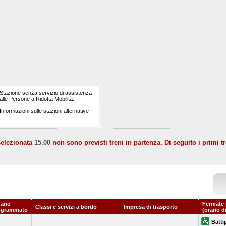
Stazione senza servizio di assistenza
alle Persone a Ridotta Mobilità.
Informazioni sulle stazioni alternative
selezionata
15.00
non sono previsti treni in partenza. Di seguito i primi tr
ario
Fermate 
Classi e servizi a bordo
Impresa di trasporto
ogrammato
(orario d
Batti