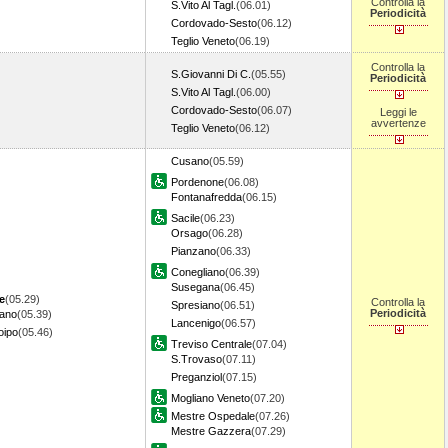
Controlla la
S.Vito Al Tagl.
(06.01)
Periodicità
Cordovado-Sesto
(06.12)
Teglio Veneto
(06.19)
Controlla la
S.Giovanni Di C.
(05.55)
Periodicità
S.Vito Al Tagl.
(06.00)
Cordovado-Sesto
(06.07)
Leggi le
avvertenze
Teglio Veneto
(06.12)
Cusano
(05.59)
Pordenone
(06.08)
Fontanafredda
(06.15)
Sacile
(06.23)
Orsago
(06.28)
Pianzano
(06.33)
Conegliano
(06.39)
Susegana
(06.45)
e
(05.29)
Controlla la
Spresiano
(06.51)
Periodicità
iano
(05.39)
Lancenigo
(06.57)
oipo
(05.46)
Treviso Centrale
(07.04)
S.Trovaso
(07.11)
Preganziol
(07.15)
Mogliano Veneto
(07.20)
Mestre Ospedale
(07.26)
Mestre Gazzera
(07.29)