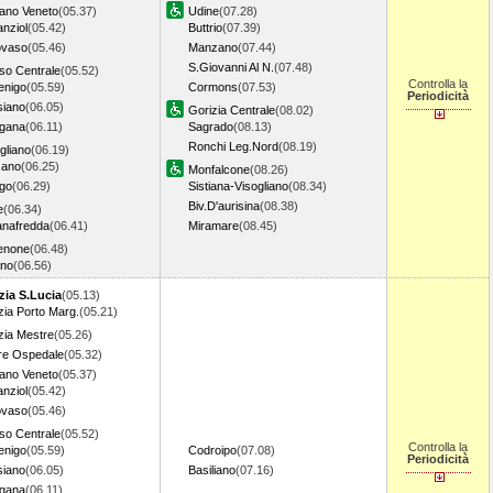
iano Veneto
(05.37)
Udine
(07.28)
nziol
(05.42)
Buttrio
(07.39)
ovaso
(05.46)
Manzano
(07.44)
S.Giovanni Al N.
(07.48)
so Centrale
(05.52)
Controlla la
enigo
(05.59)
Cormons
(07.53)
Periodicità
siano
(06.05)
Gorizia Centrale
(08.02)
gana
(06.11)
Sagrado
(08.13)
Ronchi Leg.Nord
(08.19)
gliano
(06.19)
zano
(06.25)
Monfalcone
(08.26)
go
(06.29)
Sistiana-Visogliano
(08.34)
Biv.D'aurisina
(08.38)
e
(06.34)
anafredda
(06.41)
Miramare
(08.45)
enone
(06.48)
no
(06.56)
zia S.Lucia
(05.13)
ia Porto Marg.
(05.21)
zia Mestre
(05.26)
re Ospedale
(05.32)
iano Veneto
(05.37)
nziol
(05.42)
ovaso
(05.46)
so Centrale
(05.52)
Controlla la
enigo
(05.59)
Codroipo
(07.08)
Periodicità
siano
(06.05)
Basiliano
(07.16)
gana
(06.11)