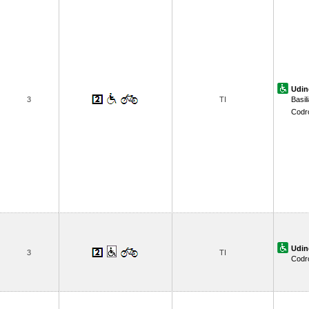
Udin
3
TI
Basil
Codr
Udin
3
TI
Codr