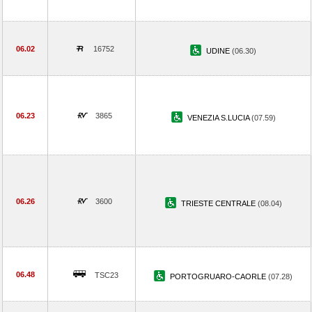
06.02
16752
UDINE
(06.30)
06.23
3865
VENEZIA S.LUCIA
(07.59)
06.26
3600
TRIESTE CENTRALE
(08.04)
06.48
TSC23
PORTOGRUARO-CAORLE
(07.28)