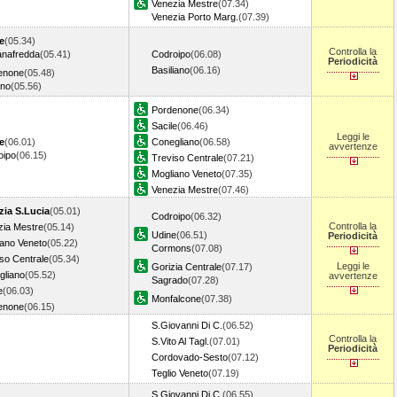
Venezia Mestre
(07.34)
Venezia Porto Marg.
(07.39)
e
(05.34)
Controlla la
anafredda
(05.41)
Codroipo
(06.08)
Periodicità
Basiliano
(06.16)
enone
(05.48)
no
(05.56)
Pordenone
(06.34)
Sacile
(06.46)
Leggi le
e
(06.01)
Conegliano
(06.58)
avvertenze
oipo
(06.15)
Treviso Centrale
(07.21)
Mogliano Veneto
(07.35)
Venezia Mestre
(07.46)
zia S.Lucia
(05.01)
Codroipo
(06.32)
Controlla la
zia Mestre
(05.14)
Udine
(06.51)
Periodicità
iano Veneto
(05.22)
Cormons
(07.08)
so Centrale
(05.34)
Leggi le
Gorizia Centrale
(07.17)
gliano
(05.52)
avvertenze
Sagrado
(07.28)
e
(06.03)
Monfalcone
(07.38)
enone
(06.15)
S.Giovanni Di C.
(06.52)
Controlla la
S.Vito Al Tagl.
(07.01)
Periodicità
Cordovado-Sesto
(07.12)
Teglio Veneto
(07.19)
S.Giovanni Di C.
(06.55)