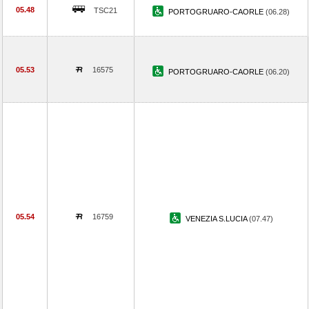
05.48
TSC21
PORTOGRUARO-CAORLE
(06.28)
05.53
16575
PORTOGRUARO-CAORLE
(06.20)
05.54
16759
VENEZIA S.LUCIA
(07.47)