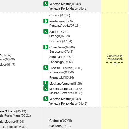
Venezia Mestre
(08.42)
Venezia Porto Marg.
(08.47)
Cusano
(07.00)
Pordenone
(07.09)
Fontanafredda
(07.16)
Sacile
(07.24)
Orsago
(07.29)
Pianzano
(07.34)
Conegliano
(07.40)
Susegana
(07.46)
e
(06.32)
Controlla la
Spresiano
(07.52)
Periodicità
iano
(06.40)
Lancenigo
(07.58)
oipo
(06.47)
Treviso Centrale
(08.05)
S.Trovaso
(08.20)
Preganziol
(08.24)
Mogliano Veneto
(08.29)
Mestre Ospedale
(08.35)
Mestre Gazzera
(08.38)
Venezia Mestre
(08.42)
Venezia Porto Marg.
(08.47)
zia S.Lucia
(05.13)
ia Porto Marg.
(05.21)
Codroipo
(07.08)
zia Mestre
(05.26)
Basiliano
(07.16)
re Ospedale
(05.32)