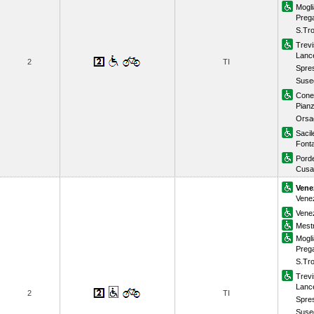
Mogl
Prega
S.Tr
Trevi
Lanc
2
TI
Spre
Suse
Cone
Pian
Orsa
Sacil
Font
Pord
Cusa
Vene
Venez
Vene
Mest
Mogl
Prega
S.Tr
Trevi
Lanc
2
TI
Spre
Suse