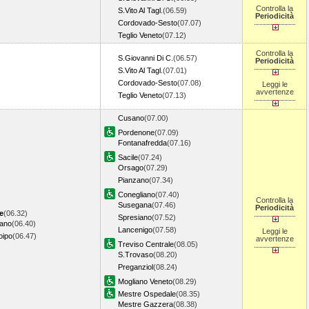
Controlla la
S.Vito Al Tagl.
(06.59)
Periodicità
Cordovado-Sesto
(07.07)
Teglio Veneto
(07.12)
Controlla la
S.Giovanni Di C.
(06.57)
Periodicità
S.Vito Al Tagl.
(07.01)
Cordovado-Sesto
(07.08)
Leggi le
avvertenze
Teglio Veneto
(07.13)
Cusano
(07.00)
Pordenone
(07.09)
Fontanafredda
(07.16)
Sacile
(07.24)
Orsago
(07.29)
Pianzano
(07.34)
Conegliano
(07.40)
Controlla la
Susegana
(07.46)
Periodicità
e
(06.32)
Spresiano
(07.52)
iano
(06.40)
Lancenigo
(07.58)
Leggi le
oipo
(06.47)
avvertenze
Treviso Centrale
(08.05)
S.Trovaso
(08.20)
Preganziol
(08.24)
Mogliano Veneto
(08.29)
Mestre Ospedale
(08.35)
Mestre Gazzera
(08.38)