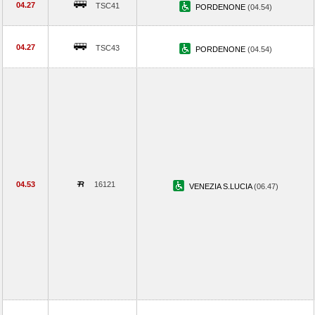
04.27
TSC41
PORDENONE
(04.54)
04.27
TSC43
PORDENONE
(04.54)
04.53
16121
VENEZIA S.LUCIA
(06.47)