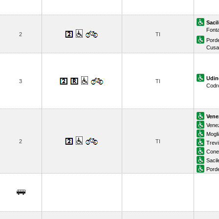
Sacil
Font
2
TI
Pord
Cusa
Udin
3
TI
Codr
Vene
Vene
Mogl
2
TI
Trevi
Cone
Sacil
Pord