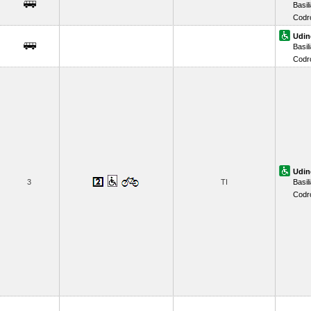
Basil
Codr
Udin
Basil
Codr
Udin
3
TI
Basil
Codr