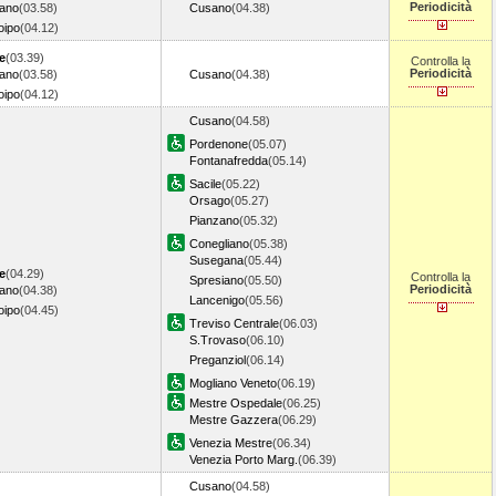
Periodicità
iano
(03.58)
Cusano
(04.38)
oipo
(04.12)
e
(03.39)
Controlla la
Periodicità
iano
(03.58)
Cusano
(04.38)
oipo
(04.12)
Cusano
(04.58)
Pordenone
(05.07)
Fontanafredda
(05.14)
Sacile
(05.22)
Orsago
(05.27)
Pianzano
(05.32)
Conegliano
(05.38)
Susegana
(05.44)
e
(04.29)
Controlla la
Spresiano
(05.50)
Periodicità
iano
(04.38)
Lancenigo
(05.56)
oipo
(04.45)
Treviso Centrale
(06.03)
S.Trovaso
(06.10)
Preganziol
(06.14)
Mogliano Veneto
(06.19)
Mestre Ospedale
(06.25)
Mestre Gazzera
(06.29)
Venezia Mestre
(06.34)
Venezia Porto Marg.
(06.39)
Cusano
(04.58)