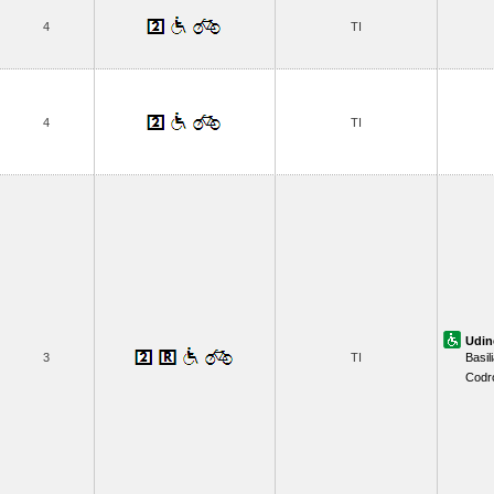
4
TI
4
TI
Udin
3
TI
Basil
Codr