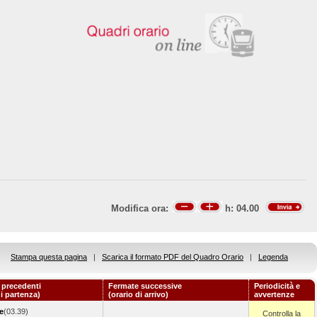
Modifica ora:
h:
04.00
Stampa questa pagina
|
Scarica il formato PDF del Quadro Orario
|
Legenda
 precedenti
Fermate successive
Periodicità e
di partenza)
(orario di arrivo)
avvertenze
e
(03.39)
Controlla la