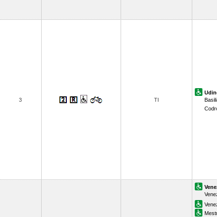
Udin
3
TI
Basil
Codr
Vene
Venez
Vene
Mest