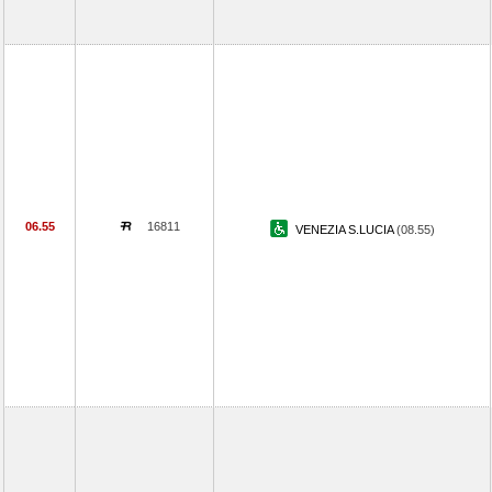
06.55
16811
VENEZIA S.LUCIA
(08.55)