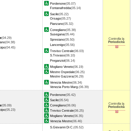
Pordenone
(05.07)
Fontanafredda
(05.14)
Sacile
(05.22)
Orsago
(05.27)
Pianzano
(05.32)
Conegliano
(05.38)
Susegana
(05.44)
e
(04.29)
Controlla la
Spresiano
(05.50)
Periodicità
iano
(04.38)
Lancenigo
(05.56)
oipo
(04.45)
Treviso Centrale
(06.03)
S.Trovaso
(06.10)
Preganziol
(06.14)
Mogliano Veneto
(06.19)
Mestre Ospedale
(06.25)
Mestre Gazzera
(06.29)
Venezia Mestre
(06.34)
Venezia Porto Marg.
(06.39)
Pordenone
(05.42)
Sacile
(05.54)
Controlla la
e
(05.09)
Conegliano
(06.06)
Periodicità
oipo
(05.23)
Treviso Centrale
(06.25)
Mogliano Veneto
(06.35)
Venezia Mestre
(06.46)
S.Giovanni Di C.
(05.52)