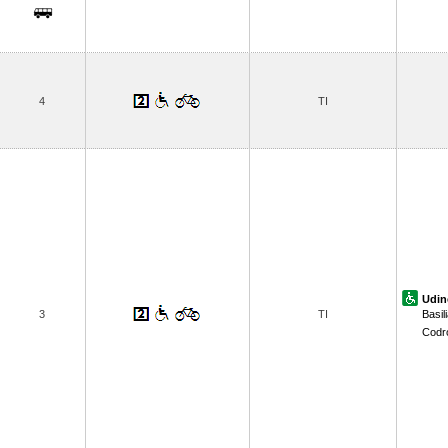
4
TI
Udin
3
TI
Basil
Codr