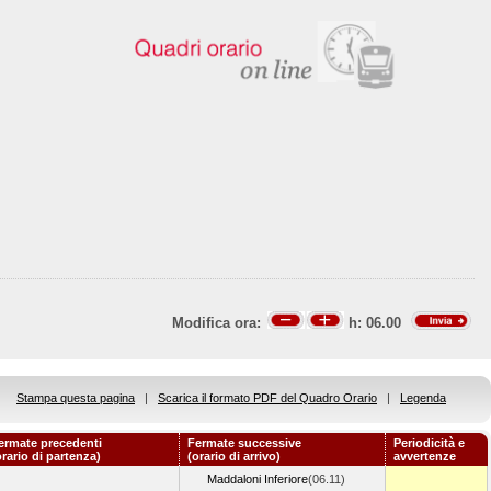
Modifica ora:
h:
06.00
Stampa questa pagina
|
Scarica il formato PDF del Quadro Orario
|
Legenda
ermate precedenti
Fermate successive
Periodicità e
orario di partenza)
(orario di arrivo)
avvertenze
Maddaloni Inferiore
(06.11)