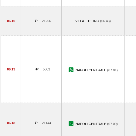
06.10
21256
VILLA LITERNO
(06.43)
06.13
5803
NAPOLI CENTRALE
(07.01)
06.18
21144
NAPOLI CENTRALE
(07.09)