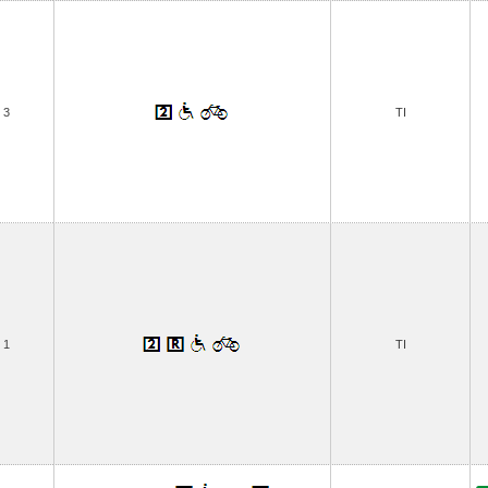
3
TI
1
TI