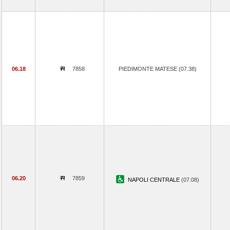
06.18
7858
PIEDIMONTE MATESE (07.38)
06.20
7859
NAPOLI CENTRALE
(07.08)