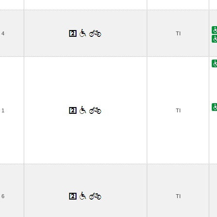
4
TI
1
TI
6
TI