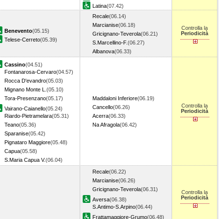
Latina
(07.42)
Recale
(06.14)
Marcianise
(06.18)
Controlla la
Benevento
(05.15)
Periodicità
Gricignano-Teverola
(06.21)
Telese-Cerreto
(05.39)
S.Marcellino-F.
(06.27)
Albanova
(06.33)
Cassino
(04.51)
Fontanarosa-Cervaro
(04.57)
Rocca D'evandro
(05.03)
Mignano Monte L.
(05.10)
Tora-Presenzano
(05.17)
Maddaloni Inferiore
(06.19)
Controlla la
Cancello
(06.26)
Vairano-Caianello
(05.24)
Periodicità
Riardo-Pietramelara
(05.31)
Acerra
(06.33)
Teano
(05.36)
Na Afragola
(06.42)
Sparanise
(05.42)
Pignataro Maggiore
(05.48)
Capua
(05.58)
S.Maria Capua V.
(06.04)
Recale
(06.22)
Marcianise
(06.26)
Gricignano-Teverola
(06.31)
Controlla la
Periodicità
Aversa
(06.38)
S.Antimo-S.Arpino
(06.44)
Frattamaggiore-Grumo
(06.48)