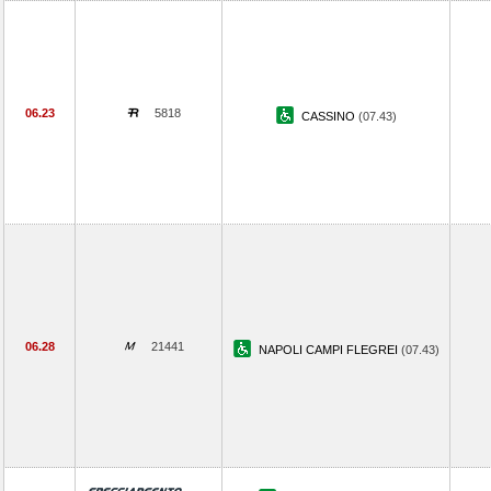
06.23
5818
CASSINO
(07.43)
06.28
21441
NAPOLI CAMPI FLEGREI
(07.43)