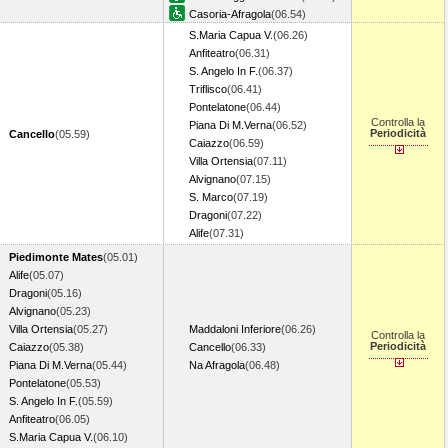
Casoria-Afragola
(06.54)
S.Maria Capua V.
(06.26)
Anfiteatro
(06.31)
S. Angelo In F.
(06.37)
Triflisco
(06.41)
Pontelatone
(06.44)
Controlla la
Piana Di M.Verna
(06.52)
Periodicità
Cancello
(05.59)
Caiazzo
(06.59)
Villa Ortensia
(07.11)
Alvignano
(07.15)
S. Marco
(07.19)
Dragoni
(07.22)
Alife
(07.31)
Piedimonte Mates
(05.01)
Alife
(05.07)
Dragoni
(05.16)
Alvignano
(05.23)
Villa Ortensia
(05.27)
Maddaloni Inferiore
(06.26)
Controlla la
Periodicità
Caiazzo
(05.38)
Cancello
(06.33)
Piana Di M.Verna
(05.44)
Na Afragola
(06.48)
Pontelatone
(05.53)
S. Angelo In F.
(05.59)
Anfiteatro
(06.05)
S.Maria Capua V.
(06.10)