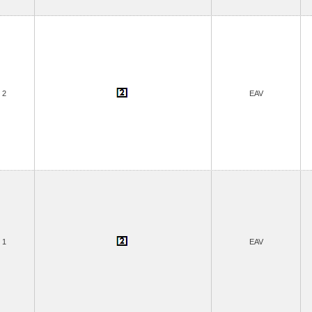
2
EAV
1
EAV