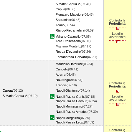
S.Maria Capua V.
(06.31)
Capua
(06.36)
Pignataro Maggiore
(06.43)
Sparanise
(06.48)
Controlla la
Periodicità
Teano
(06.54)
Riardo-Pietramelara
(06.59)
Leggi le
Vairano-Caianello
(07.05)
avvertenze
Tora-Presenzano
(07.11)
Mignano Monte L.
(07.17)
Rocca D'evandro
(07.24)
Fontanarosa-Cervaro
(07.31)
Maddaloni Inferiore
(06.34)
Cancello
(06.41)
Acerra
(06.48)
Na Afragola
(06.57)
Controlla la
Traccia
(07.10)
Periodicità
Capua
(06.12)
Napoli Gianturco
(07.14)
S.Maria Capua V.
(06.19)
Leggi le
Napoli Piazza Garib.
(07.18)
avvertenze
Napoli Piazza Cavour
(07.24)
Napoli Montesanto
(07.27)
Napoli Piazza Amedeo
(07.30)
Napoli Mergellina
(07.35)
Napoli Piazza Leop.
(07.39)
Controlla la