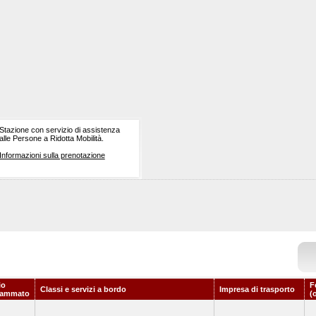
Stazione con servizio di assistenza
alle Persone a Ridotta Mobilità.
Informazioni sulla prenotazione
io
F
Classi e servizi a bordo
Impresa di trasporto
rammato
(