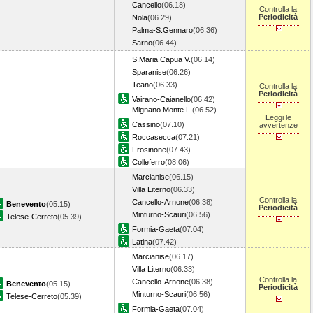
Cancello
(06.18)
Controlla la
Periodicità
Nola
(06.29)
Palma-S.Gennaro
(06.36)
Sarno
(06.44)
S.Maria Capua V.
(06.14)
Sparanise
(06.26)
Teano
(06.33)
Controlla la
Periodicità
Vairano-Caianello
(06.42)
Mignano Monte L.
(06.52)
Leggi le
Cassino
(07.10)
avvertenze
Roccasecca
(07.21)
Frosinone
(07.43)
Colleferro
(08.06)
Marcianise
(06.15)
Villa Literno
(06.33)
Controlla la
Cancello-Arnone
(06.38)
Benevento
(05.15)
Periodicità
Minturno-Scauri
(06.56)
Telese-Cerreto
(05.39)
Formia-Gaeta
(07.04)
Latina
(07.42)
Marcianise
(06.17)
Villa Literno
(06.33)
Controlla la
Cancello-Arnone
(06.38)
Benevento
(05.15)
Periodicità
Minturno-Scauri
(06.56)
Telese-Cerreto
(05.39)
Formia-Gaeta
(07.04)