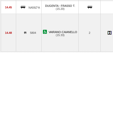
DUGENTA - FRASSO T.
14.45
NA59Z*A
(15.20)
VAIRANO-CAIANELLO
14.48
5804
2
(15.33)