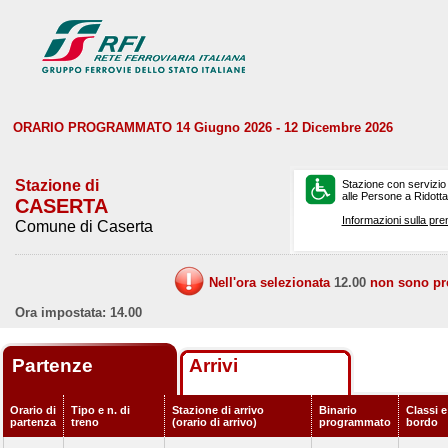
ORARIO PROGRAMMATO 14 Giugno 2026 - 12 Dicembre 2026
Stazione di
Stazione con servizio
alle Persone a Ridotta 
CASERTA
Informazioni sulla pre
Comune di Caserta
Nell'ora selezionata
12.00
non sono prev
Ora impostata: 14.00
Partenze
Arrivi
Orario di
Tipo e n. di
Stazione di arrivo
Binario
Classi e
partenza
treno
(orario di arrivo)
programmato
bordo