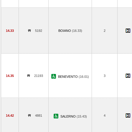
14.33
5192
BOIANO
(16.33)
2
14.35
21193
3
BENEVENTO
(16.01)
14.42
4881
4
SALERNO
(15.43)