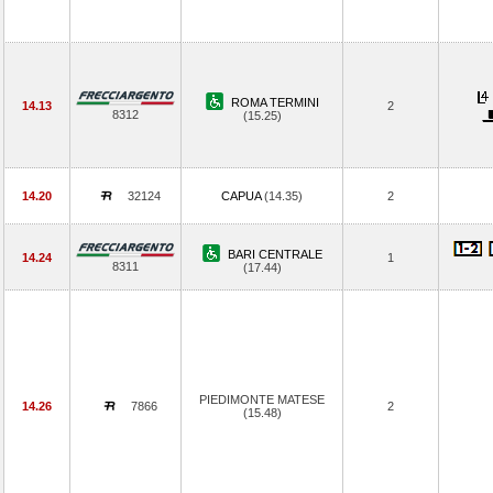
ROMA TERMINI
14.13
2
8312
(15.25)
14.20
32124
CAPUA
(14.35)
2
BARI CENTRALE
14.24
1
8311
(17.44)
PIEDIMONTE MATESE
14.26
7866
2
(15.48)