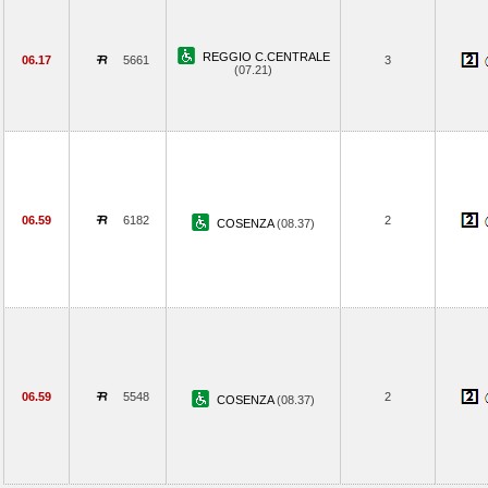
REGGIO C.CENTRALE
06.17
5661
3
(07.21)
06.59
6182
2
COSENZA
(08.37)
06.59
5548
2
COSENZA
(08.37)