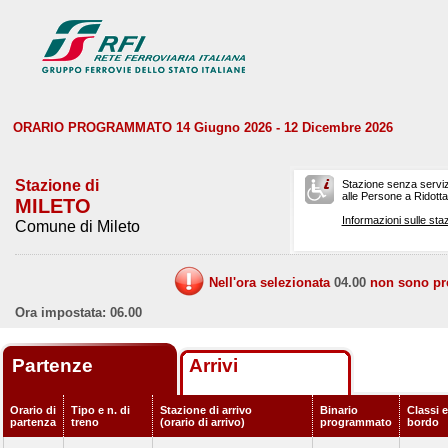
ORARIO PROGRAMMATO 14 Giugno 2026 - 12 Dicembre 2026
Stazione di
Stazione senza serviz
alle Persone a Ridotta 
MILETO
Informazioni sulle staz
Comune di Mileto
Nell'ora selezionata
04.00
non sono prev
Ora impostata: 06.00
Partenze
Arrivi
Orario di
Tipo e n. di
Stazione di arrivo
Binario
Classi e
partenza
treno
(orario di arrivo)
programmato
bordo