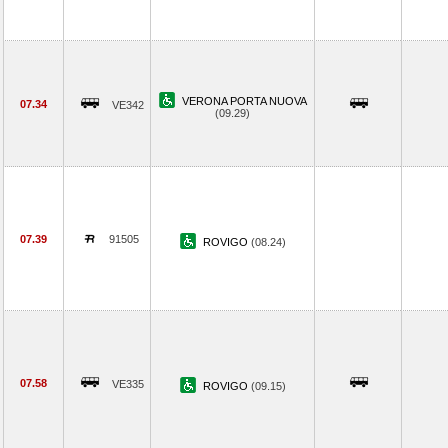
VERONA PORTA NUOVA
07.34
VE342
(09.29)
07.39
91505
ROVIGO
(08.24)
07.58
VE335
ROVIGO
(09.15)