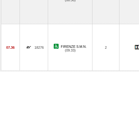
(08.50)
FIRENZE S.M.N.
07.36
18276
2
(09.33)