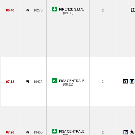
FIRENZE S.M.N.
06.40
18270
2
(09.08)
PISA CENTRALE
07.18
19422
2
(08.11)
PISA CENTRALE
07.26
19450
2