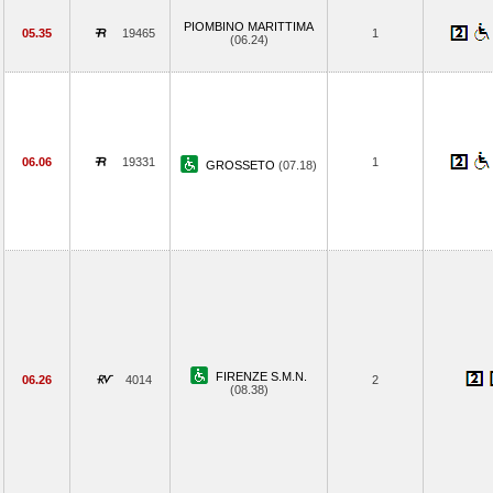
PIOMBINO MARITTIMA
05.35
19465
1
(06.24)
06.06
19331
1
GROSSETO
(07.18)
FIRENZE S.M.N.
06.26
4014
2
(08.38)