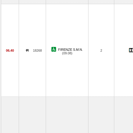
FIRENZE S.M.N.
06.40
18268
2
(09.08)