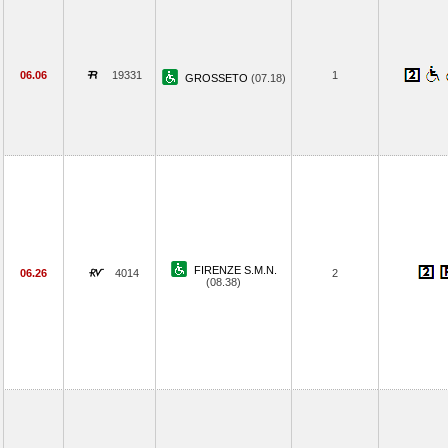
06.06
19331
1
GROSSETO
(07.18)
FIRENZE S.M.N.
06.26
4014
2
(08.38)