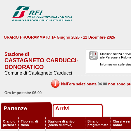
ORARIO PROGRAMMATO 14 Giugno 2026 - 12 Dicembre 2026
Stazione di
Stazione senza serviz
alle Persone a Ridotta 
CASTAGNETO CARDUCCI-
Informazioni sulle staz
DONORATICO
Comune di Castagneto Carducci
Nell'ora selezionata
04.00
non sono prev
Ora impostata: 06.00
Partenze
Arrivi
Orario di
Tipo e n. di
Stazione di arrivo
Binario
Classi e ser
partenza
treno
(orario di arrivo)
programmato
bordo