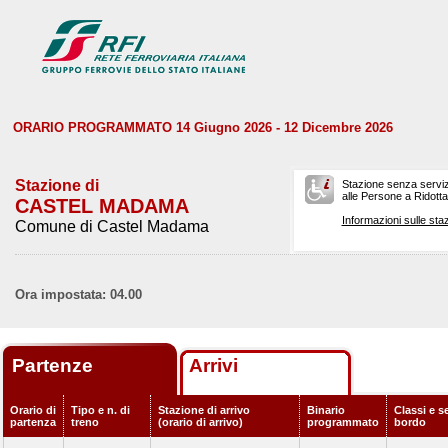
ORARIO PROGRAMMATO 14 Giugno 2026 - 12 Dicembre 2026
Stazione di
Stazione senza serviz
alle Persone a Ridotta 
CASTEL MADAMA
Informazioni sulle staz
Comune di Castel Madama
Ora impostata: 04.00
Partenze
Arrivi
Orario di
Tipo e n. di
Stazione di arrivo
Binario
Classi e se
partenza
treno
(orario di arrivo)
programmato
bordo