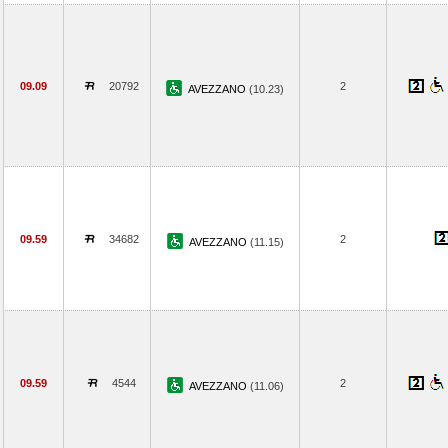
09.09
20792
2
AVEZZANO
(10.23)
09.59
34682
2
AVEZZANO
(11.15)
09.59
4544
2
AVEZZANO
(11.06)