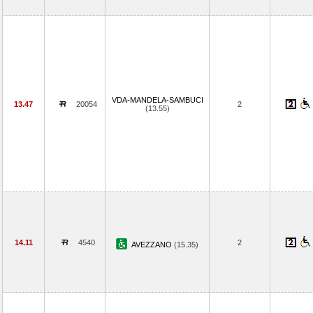
VDA-MANDELA-SAMBUCI
13.47
20054
2
(13.55)
14.11
4540
2
AVEZZANO
(15.35)