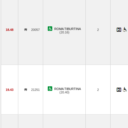
ROMA TIBURTINA
18.48
20057
2
(20.16)
ROMA TIBURTINA
19.43
21251
2
(20.40)