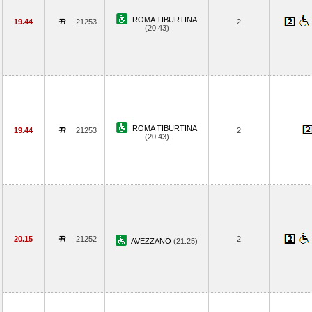
ROMA TIBURTINA
19.44
21253
2
(20.43)
ROMA TIBURTINA
19.44
21253
2
(20.43)
20.15
21252
2
AVEZZANO
(21.25)