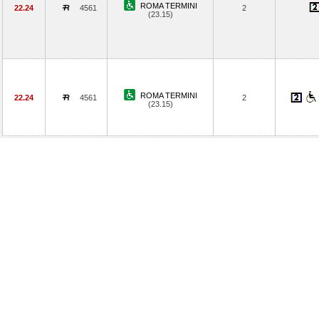
ROMA TERMINI
22.24
4561
2
(23.15)
ROMA TERMINI
22.24
4561
2
(23.15)