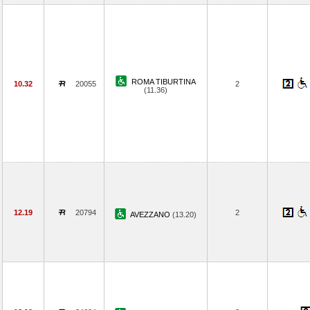
ROMA TIBURTINA
10.32
20055
2
(11.36)
12.19
20794
2
AVEZZANO
(13.20)