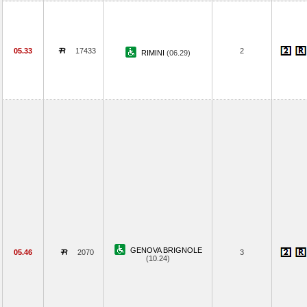
05.33
17433
2
RIMINI
(06.29)
GENOVA BRIGNOLE
05.46
2070
3
(10.24)