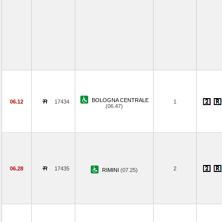
BOLOGNA CENTRALE
06.12
17434
1
(06.47)
06.28
17435
2
RIMINI
(07.25)