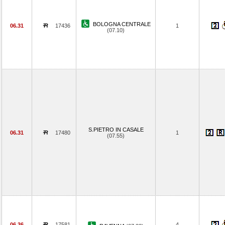
BOLOGNA CENTRALE
06.31
17436
1
(07.10)
S.PIETRO IN CASALE
06.31
17480
1
(07.55)
06.36
17581
4