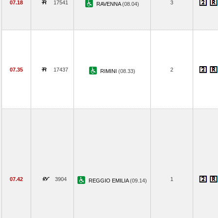
07.18
17541
3
RAVENNA
(08.04)
07.35
17437
2
RIMINI
(08.33)
07.42
3904
1
REGGIO EMILIA
(09.14)