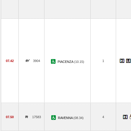
07.42
3904
1
PIACENZA
(10.15)
07.50
17583
4
RAVENNA
(08.34)