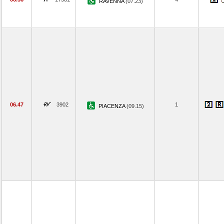
RAVENNA
(07.23)
06.47
3902
1
PIACENZA
(09.15)