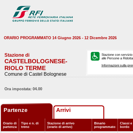
ORARIO PROGRAMMATO 14 Giugno 2026 - 12 Dicembre 2026
Stazione di
Stazione con servizio
alle Persone a Ridotta 
CASTELBOLOGNESE-
Informazioni sulla pre
RIOLO TERME
Comune di Castel Bolognese
Ora impostata: 04.00
Partenze
Arrivi
Orario di
Tipo e n. di
Stazione di arrivo
Binario
Classi e 
partenza
treno
(orario di arrivo)
programmato
bordo