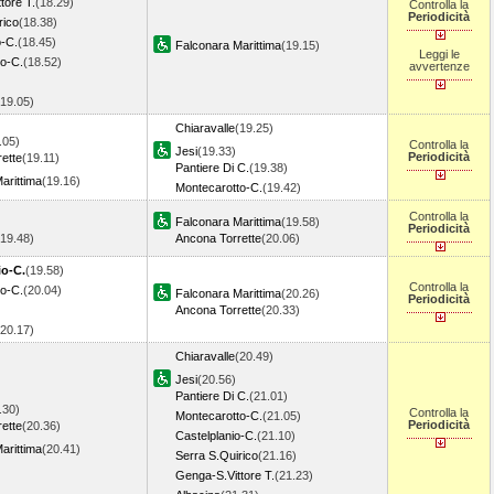
tore T.
(18.29)
Controlla la
Periodicità
rico
(18.38)
o-C.
(18.45)
Falconara Marittima
(19.15)
Leggi le
o-C.
(18.52)
avvertenze
(19.05)
Chiaravalle
(19.25)
.05)
Controlla la
Jesi
(19.33)
Periodicità
ette
(19.11)
Pantiere Di C.
(19.38)
arittima
(19.16)
Montecarotto-C.
(19.42)
Controlla la
Falconara Marittima
(19.58)
Periodicità
(19.48)
Ancona Torrette
(20.06)
io-C.
(19.58)
Controlla la
o-C.
(20.04)
Falconara Marittima
(20.26)
Periodicità
Ancona Torrette
(20.33)
(20.17)
Chiaravalle
(20.49)
Jesi
(20.56)
Pantiere Di C.
(21.01)
.30)
Controlla la
Montecarotto-C.
(21.05)
Periodicità
ette
(20.36)
Castelplanio-C.
(21.10)
arittima
(20.41)
Serra S.Quirico
(21.16)
Genga-S.Vittore T.
(21.23)