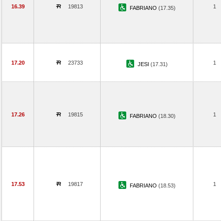
16.39
19813
1
FABRIANO
(17.35)
17.20
23733
1
JESI
(17.31)
17.26
19815
1
FABRIANO
(18.30)
17.53
19817
1
FABRIANO
(18.53)