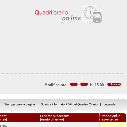
Modifica ora:
h:
15.00
Stampa questa pagina
|
Scarica il formato PDF del Quadro Orario
|
Legenda
denti
Fermate successive
Periodicità e
enza)
(orario di arrivo)
avvertenze
4.36)