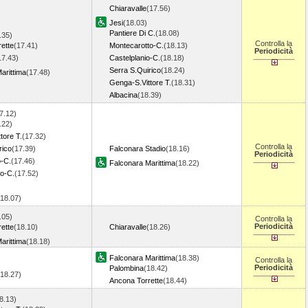
Chiaravalle
(17.56)
Jesi
(18.03)
Pantiere Di C.
(18.08)
.35)
Controlla la
ette
(17.41)
Montecarotto-C.
(18.13)
Periodicità
17.43)
Castelplanio-C.
(18.18)
Serra S.Quirico
(18.24)
arittima
(17.48)
Genga-S.Vittore T.
(18.31)
Albacina
(18.39)
7.12)
.22)
tore T.
(17.32)
Controlla la
rico
(17.39)
Falconara Stadio
(18.16)
Periodicità
o-C.
(17.46)
Falconara Marittima
(18.22)
o-C.
(17.52)
(18.07)
.05)
Controlla la
Periodicità
ette
(18.10)
Chiaravalle
(18.26)
arittima
(18.18)
Falconara Marittima
(18.38)
Controlla la
Periodicità
Palombina
(18.42)
(18.27)
Ancona Torrette
(18.44)
8.13)