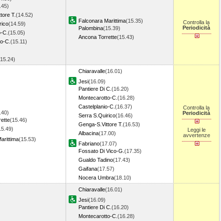
.45)
tore T.
(14.52)
Falconara Marittima
(15.35)
Controlla la
rico
(14.59)
Periodicità
Palombina
(15.39)
o-C.
(15.05)
Ancona Torrette
(15.43)
o-C.
(15.11)
(15.24)
Chiaravalle
(16.01)
Jesi
(16.09)
Pantiere Di C.
(16.20)
Montecarotto-C.
(16.28)
Castelplanio-C.
(16.37)
Controlla la
.40)
Periodicità
Serra S.Quirico
(16.46)
ette
(15.46)
Genga-S.Vittore T.
(16.53)
15.49)
Leggi le
Albacina
(17.00)
avvertenze
arittima
(15.53)
Fabriano
(17.07)
Fossato Di Vico-G.
(17.35)
Gualdo Tadino
(17.43)
Gaifana
(17.57)
Nocera Umbra
(18.10)
Chiaravalle
(16.01)
Jesi
(16.09)
Pantiere Di C.
(16.20)
Montecarotto-C.
(16.28)