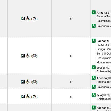
Ancona
(17
Ancona Torr
TI
Palombina
(
Falconara M
Fabriano
(1
Albacina
(17
Genga-S.Vit
Serra S.Qui
TI
Castelplani
Montecarott
Jesi
(18.00)
Chiaravalle
Ancona
(18
TI
Ancona Torr
Falconara M
Jesi
(18.20)
TI
Chiaravalle
Fabriano
(1