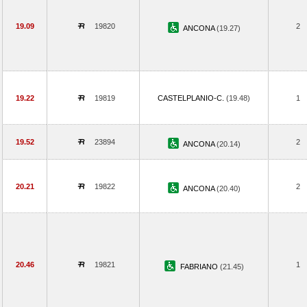
19.09
19820
2
ANCONA
(19.27)
19.22
19819
CASTELPLANIO-C.
(19.48)
1
19.52
23894
2
ANCONA
(20.14)
20.21
19822
2
ANCONA
(20.40)
20.46
19821
1
FABRIANO
(21.45)