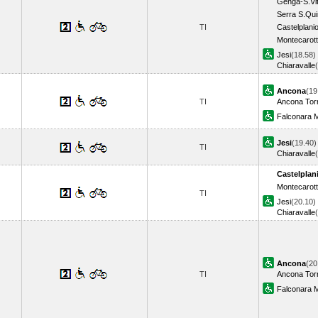
Genga-S.Vit
Serra S.Qui
TI
Castelplani
Montecarott
Jesi
(18.58)
Chiaravalle
Ancona
(19
TI
Ancona Torr
Falconara M
Jesi
(19.40)
TI
Chiaravalle
Castelplan
Montecarott
TI
Jesi
(20.10)
Chiaravalle
Ancona
(20
TI
Ancona Torr
Falconara M