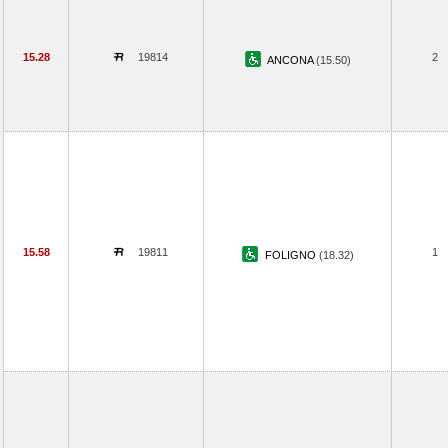
15.28
19814
2
ANCONA
(15.50)
15.58
19811
1
FOLIGNO
(18.32)