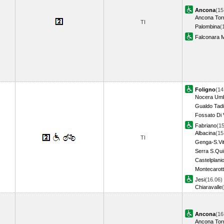
Ancona
(15
Ancona Torr
TI
Palombina
(
Falconara M
Foligno
(14
Nocera Um
Gualdo Tad
Fossato Di 
Fabriano
(15
Albacina
(15
TI
Genga-S.Vit
Serra S.Qui
Castelplani
Montecarott
Jesi
(16.06)
Chiaravalle
Ancona
(16
Ancona Torr