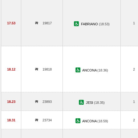
17.53
19817
1
FABRIANO
(18.53)
18.12
19818
2
ANCONA
(18.36)
18.23
23893
1
JESI
(18.35)
18.31
23734
2
ANCONA
(18.59)