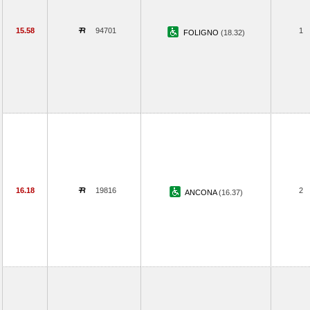
15.58
94701
1
FOLIGNO
(18.32)
16.18
19816
2
ANCONA
(16.37)