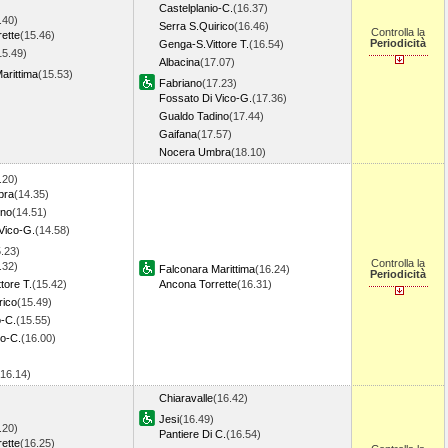
Castelplanio-C.
(16.37)
.40)
Serra S.Quirico
(16.46)
Controlla la
ette
(15.46)
Periodicità
Genga-S.Vittore T.
(16.54)
15.49)
Albacina
(17.07)
arittima
(15.53)
Fabriano
(17.23)
Fossato Di Vico-G.
(17.36)
Gualdo Tadino
(17.44)
Gaifana
(17.57)
Nocera Umbra
(18.10)
.20)
bra
(14.35)
ino
(14.51)
Vico-G.
(14.58)
.23)
Controlla la
.32)
Falconara Marittima
(16.24)
Periodicità
tore T.
(15.42)
Ancona Torrette
(16.31)
rico
(15.49)
o-C.
(15.55)
o-C.
(16.00)
(16.14)
Chiaravalle
(16.42)
Jesi
(16.49)
.20)
Pantiere Di C.
(16.54)
ette
(16.25)