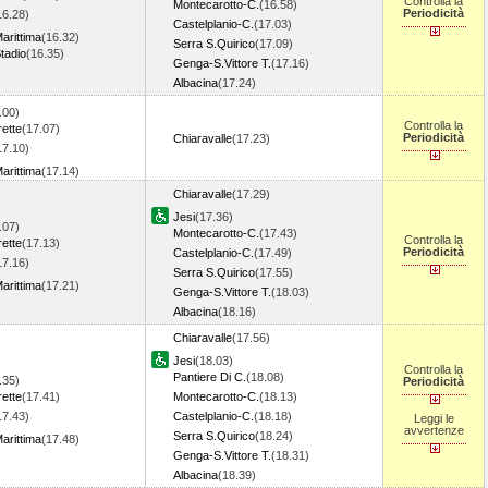
Controlla la
Montecarotto-C.
(16.58)
Periodicità
16.28)
Castelplanio-C.
(17.03)
arittima
(16.32)
Serra S.Quirico
(17.09)
tadio
(16.35)
Genga-S.Vittore T.
(17.16)
Albacina
(17.24)
.00)
Controlla la
ette
(17.07)
Periodicità
Chiaravalle
(17.23)
17.10)
arittima
(17.14)
Chiaravalle
(17.29)
Jesi
(17.36)
.07)
Montecarotto-C.
(17.43)
Controlla la
ette
(17.13)
Periodicità
Castelplanio-C.
(17.49)
17.16)
Serra S.Quirico
(17.55)
arittima
(17.21)
Genga-S.Vittore T.
(18.03)
Albacina
(18.16)
Chiaravalle
(17.56)
Jesi
(18.03)
Controlla la
Pantiere Di C.
(18.08)
.35)
Periodicità
ette
(17.41)
Montecarotto-C.
(18.13)
17.43)
Castelplanio-C.
(18.18)
Leggi le
avvertenze
Serra S.Quirico
(18.24)
arittima
(17.48)
Genga-S.Vittore T.
(18.31)
Albacina
(18.39)