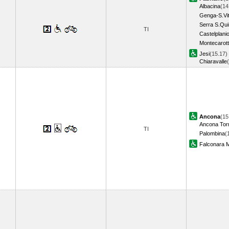
Albacina
(14
Genga-S.Vit
Serra S.Qui
TI
Castelplani
Montecarott
Jesi
(15.17)
Chiaravalle
Ancona
(15
Ancona Torr
TI
Palombina
(
Falconara M