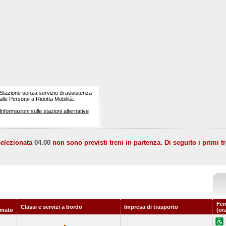
Stazione senza servizio di assistenza
alle Persone a Ridotta Mobilità.
Informazioni sulle stazioni alternative
selezionata
04.00
non sono previsti treni in partenza. Di seguito i primi tr
Fer
Classi e servizi a bordo
Impresa di trasporto
mato
(or