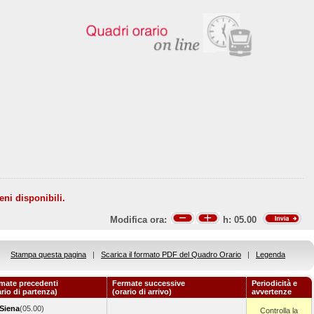
eni disponibili.
Modifica ora:
h:
05.00
Stampa questa pagina
|
Scarica il formato PDF del Quadro Orario
|
Legenda
mate precedenti
Fermate successive
Periodicità e
ario di partenza)
(orario di arrivo)
avvertenze
Siena
(05.00)
Controlla la