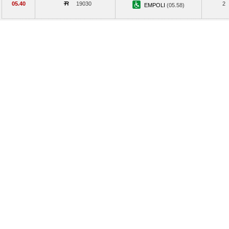
05.40
19030
2
EMPOLI
(05.58)