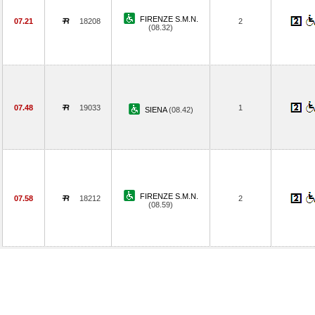
FIRENZE S.M.N.
07.21
18208
2
(08.32)
07.48
19033
1
SIENA
(08.42)
FIRENZE S.M.N.
07.58
18212
2
(08.59)