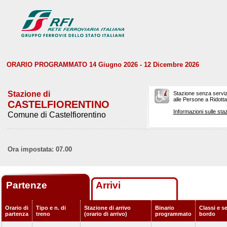
ORARIO PROGRAMMATO 14 Giugno 2026 - 12 Dicembre 2026
Stazione di
Stazione senza serviz
alle Persone a Ridotta 
CASTELFIORENTINO
Informazioni sulle staz
Comune di Castelfiorentino
Ora impostata: 07.00
Partenze
Arrivi
Orario di
Tipo e n. di
Stazione di arrivo
Binario
Classi e se
partenza
treno
(orario di arrivo)
programmato
bordo