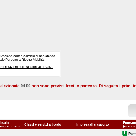
Stazione senza servizio di assistenza
alle Persone a Ridotta Mobilità.
Informazioni sulle stazioni alternative
selezionata
04.00
non sono previsti treni in partenza. Di seguito i primi tr
inario
Fermate
Classi e servizi a bordo
Impresa di trasporto
rogrammato
(orario 
Par