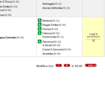
rio D`Enza
(04.32)
Samoggia
(05.11)
o Emilia
(04.43)
Anzola Dell'emilia
(05.16)
era
(04.50)
ena
(04.59)
Modena
(05.21)
Reggio Emilia
(05.35)
Parma
(05.50)
Fidenza
(06.02)
Leggi le
avvertenze
Fiorenzuola
(06.11)
gna Centrale
(05.00)
Piacenza
(06.32)
S.Nicolo'
(06.40)
Castel S.Giovanni
(06.50)
Stradella
(06.59)
Modifica ora:
h:
05.00