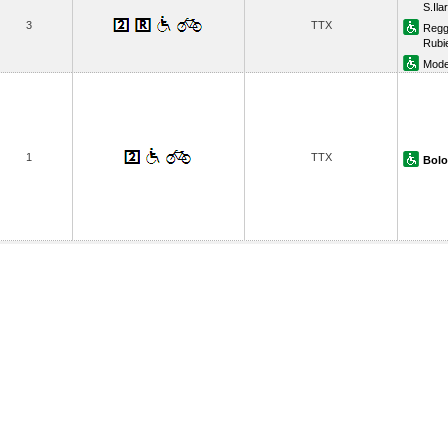
S.Ila
3
TTX
Reggi
Rubi
Mod
1
TTX
Bolo