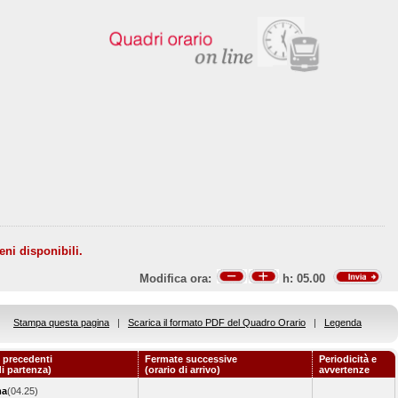
eni disponibili.
Modifica ora:
h:
05.00
Stampa questa pagina
|
Scarica il formato PDF del Quadro Orario
|
Legenda
 precedenti
Fermate successive
Periodicità e
di partenza)
(orario di arrivo)
avvertenze
ma
(04.25)