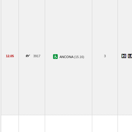
12.05
3917
3
ANCONA
(15.16)