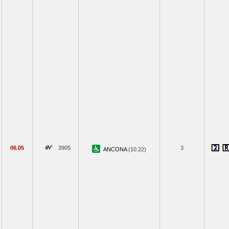
06.05
3905
3
ANCONA
(10.22)