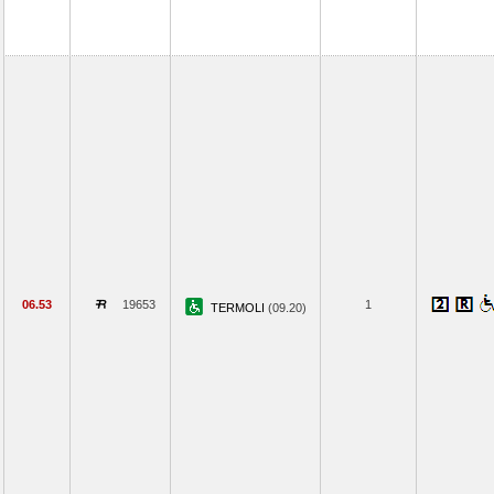
06.53
19653
1
TERMOLI
(09.20)