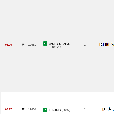
VASTO-S.SALVO
06.26
19651
1
(08.22)
06.27
19650
2
TERAMO
(06.37)