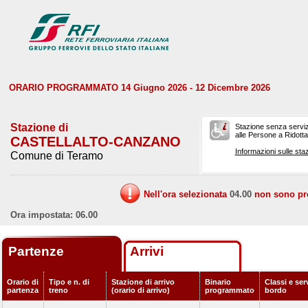
ORARIO PROGRAMMATO 14 Giugno 2026 - 12 Dicembre 2026
Stazione di
Stazione senza serviz
alle Persone a Ridotta 
CASTELLALTO-CANZANO
Informazioni sulle staz
Comune di Teramo
Nell'ora selezionata
04.00
non sono prev
Ora impostata: 06.00
Partenze
Arrivi
Orario di
Tipo e n. di
Stazione di arrivo
Binario
Classi e serv
partenza
treno
(orario di arrivo)
programmato
bordo