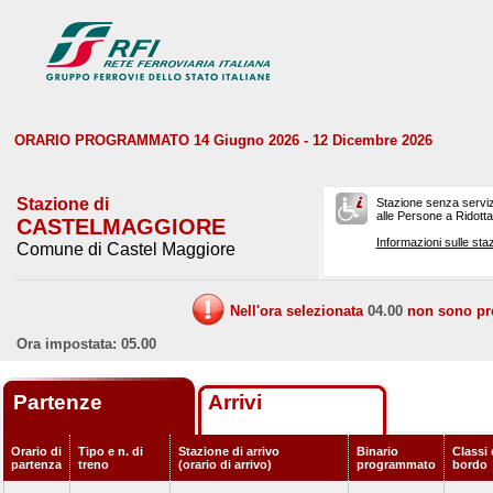
ORARIO PROGRAMMATO 14 Giugno 2026 - 12 Dicembre 2026
Stazione di
Stazione senza serviz
alle Persone a Ridotta 
CASTELMAGGIORE
Informazioni sulle staz
Comune di Castel Maggiore
Nell'ora selezionata
04.00
non sono prev
Ora impostata: 05.00
Partenze
Arrivi
Orario di
Tipo e n. di
Stazione di arrivo
Binario
Classi 
partenza
treno
(orario di arrivo)
programmato
bordo