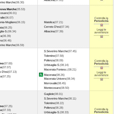
Albacina
(07.05)
rino Marche
(06.30)
anova Marche
(05.53)
cosaro
(06.01)
alle
(06.07)
Controlla la
Periodicità
onia-Mogliano
(06.15)
Matelica
(07.21)
Cerreto D'esi
(07.34)
ata
(06.25)
Leggi le
glia-S.
(06.34)
Albacina
(07.39)
avvertenze
za
(06.39)
ino
(06.46)
rino Marche
(06.59)
S.Severino Marche
(07.45)
Tolentino
(07.58)
Pollenza
(08.09)
Controlla la
ano
(07.00)
Periodicità
Urbisaglia-S.
(08.14)
na
(07.07)
Macerata Fontesc.
(08.21)
o D'esi
(07.13)
Leggi le
Macerata
(08.26)
avvertenze
ca
(07.25)
Macerata Univers
(08.34)
Morrovalle
(08.45)
Montecosaro
(08.50)
Gagliole
(08.01)
S.Severino Marche
(08.11)
Tolentino
(08.22)
ano
(07.25)
Pollenza
(08.28)
Controlla la
na
(07.33)
Periodicità
Urbisaglia-S.
(08.33)