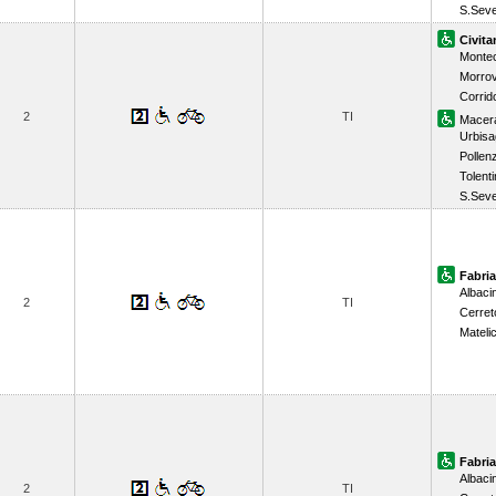
S.Seve
Civit
Monte
Morrov
Corrid
2
TI
Macer
Urbisa
Pollen
Tolent
S.Seve
Fabri
Albaci
2
TI
Cerret
Mateli
Fabri
Albaci
2
TI