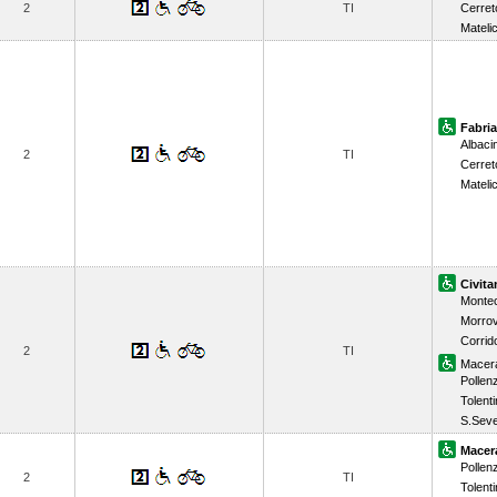
2
TI
Cerret
Mateli
Fabri
Albaci
2
TI
Cerret
Mateli
Civit
Monte
Morrov
Corrid
2
TI
Macer
Pollen
Tolent
S.Seve
Macer
Pollen
2
TI
Tolent