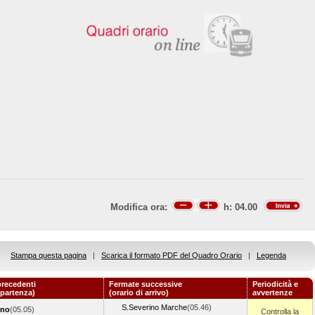
Modifica ora:
h:
04.00
Stampa questa pagina
|
Scarica il formato PDF del Quadro Orario
|
Legenda
recedenti
Fermate successive
Periodicità e
 partenza)
(orario di arrivo)
avvertenze
S.Severino Marche
(05.46)
ano
(05.05)
Controlla la