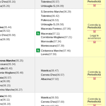
Periodicità
o D'esi
(05.16)
Tolentino
(05.57)
ca
(05.26)
Urbisaglia-S.
(06.09)
S.Severino Marche
(06.29)
Tolentino
(06.42)
Pollenza
(06.53)
Urbisaglia-S.
(06.58)
Controlla la
ano
(05.44)
Periodicità
Macerata Fontesc.
(07.06)
na
(05.52)
Macerata
(07.11)
o D'esi
(05.58)
Leggi le
Corridonia-Mogliano
(07.21)
avvertenze
ca
(06.08)
Morrovalle
(07.34)
Montecosaro
(07.39)
Civitanova Marche
(07.46)
Loreto
(07.59)
anova Marche
(05.25)
cosaro
(05.34)
alle
(05.40)
Matelica
(06.47)
Controlla la
onia-Mogliano
(05.48)
Periodicità
Cerreto D'esi
(06.57)
ata
(05.57)
Albacina
(07.02)
za
(06.08)
ino
(06.15)
rino Marche
(06.27)
ata
(06.00)
Matelica
(06.50)
Controlla la
za
(06.11)
Periodicità
Cerreto D'esi
(07.00)
ino
(06.18)