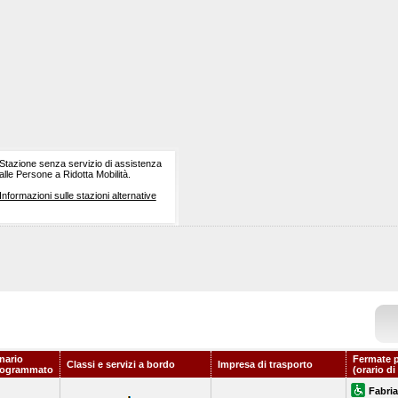
Stazione senza servizio di assistenza
alle Persone a Ridotta Mobilità.
Informazioni sulle stazioni alternative
nario
Fermate p
Classi e servizi a bordo
Impresa di trasporto
rogrammato
(orario di
Fabri