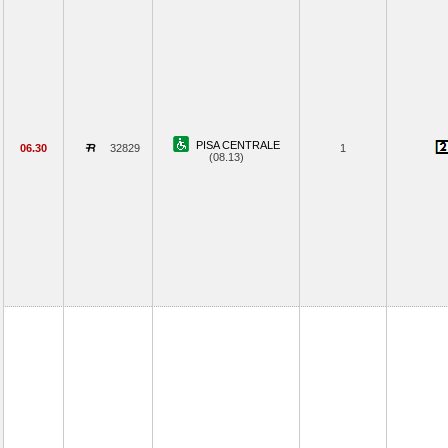
PISA CENTRALE
06.30
32829
1
(08.13)