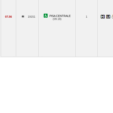
PISA CENTRALE
07.56
19151
1
(09.18)