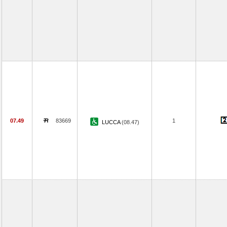
07.49
83669
1
LUCCA
(08.47)