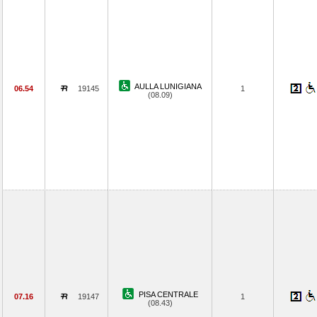
AULLA LUNIGIANA
06.54
19145
1
(08.09)
PISA CENTRALE
07.16
19147
1
(08.43)