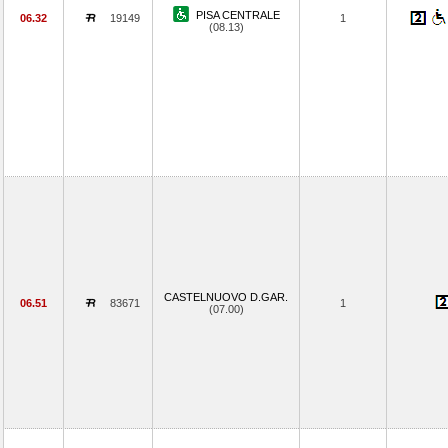
PISA CENTRALE
06.32
19149
1
(08.13)
CASTELNUOVO D.GAR.
06.51
83671
1
(07.00)