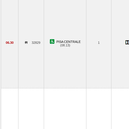
PISA CENTRALE
06.30
32829
1
(08.13)