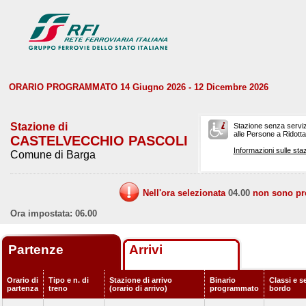
ORARIO PROGRAMMATO 14 Giugno 2026 - 12 Dicembre 2026
Stazione di
Stazione senza serviz
alle Persone a Ridotta 
CASTELVECCHIO PASCOLI
Informazioni sulle staz
Comune di Barga
Nell'ora selezionata
04.00
non sono prev
Ora impostata: 06.00
Partenze
Arrivi
Orario di
Tipo e n. di
Stazione di arrivo
Binario
Classi e se
partenza
treno
(orario di arrivo)
programmato
bordo