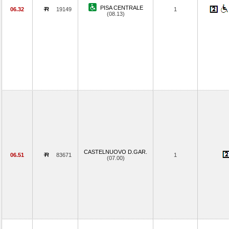
PISA CENTRALE
06.32
19149
1
(08.13)
CASTELNUOVO D.GAR.
06.51
83671
1
(07.00)