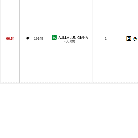
AULLA LUNIGIANA
06.54
19145
1
(08.09)