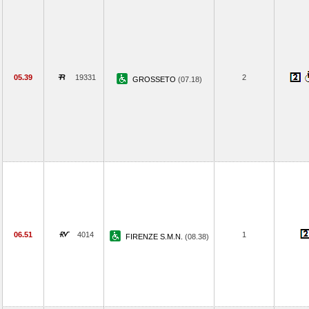
05.39
19331
2
GROSSETO
(07.18)
06.51
4014
1
FIRENZE S.M.N.
(08.38)