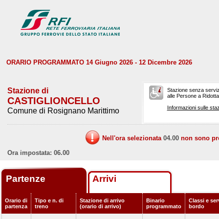
ORARIO PROGRAMMATO 14 Giugno 2026 - 12 Dicembre 2026
Stazione di
Stazione senza serviz
alle Persone a Ridotta 
CASTIGLIONCELLO
Informazioni sulle staz
Comune di Rosignano Marittimo
Nell'ora selezionata
04.00
non sono prev
Ora impostata: 06.00
Partenze
Arrivi
Orario di
Tipo e n. di
Stazione di arrivo
Binario
Classi e ser
partenza
treno
(orario di arrivo)
programmato
bordo