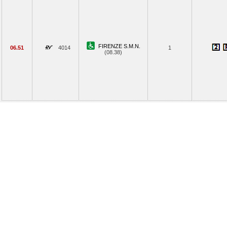
FIRENZE S.M.N.
06.51
4014
1
(08.38)